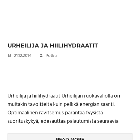
URHEILIJA JA HIILIHYDRAATIT
21.12.2014
Potku
Urheilija ja hiilihydraatit Urheilijan ruokavaliolla on
muitakin tavoitteita kuin pelkkä energian saanti.
Optimaalinen ravitsemus parantaa fyysistä
suorituskykyä, edesauttaa palautumista seuraavia
READ MORE