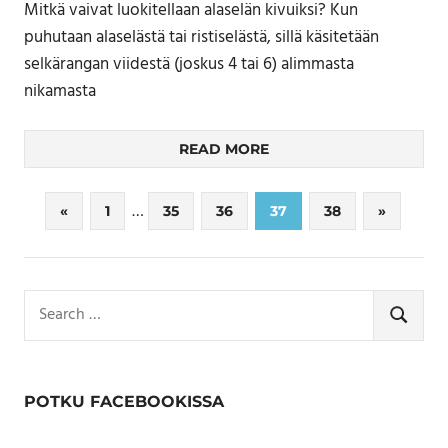
Mitkä vaivat luokitellaan alaselän kivuiksi? Kun
puhutaan alaselästä tai ristiselästä, sillä käsitetään
selkärangan viidestä (joskus 4 tai 6) alimmasta
nikamasta
READ MORE
Artikkelien
…
Previous
Next
«
1
35
36
37
38
»
Posts
Posts
sivutus
Search
for:
SEARCH
POTKU FACEBOOKISSA