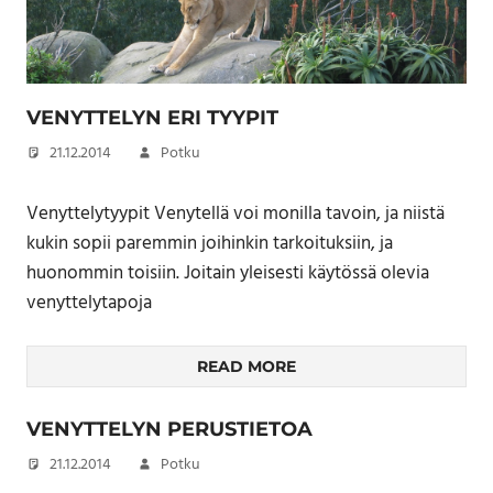
VENYTTELYN ERI TYYPIT
21.12.2014
Potku
Venyttelytyypit Venytellä voi monilla tavoin, ja niistä
kukin sopii paremmin joihinkin tarkoituksiin, ja
huonommin toisiin. Joitain yleisesti käytössä olevia
venyttelytapoja
READ MORE
VENYTTELYN PERUSTIETOA
21.12.2014
Potku