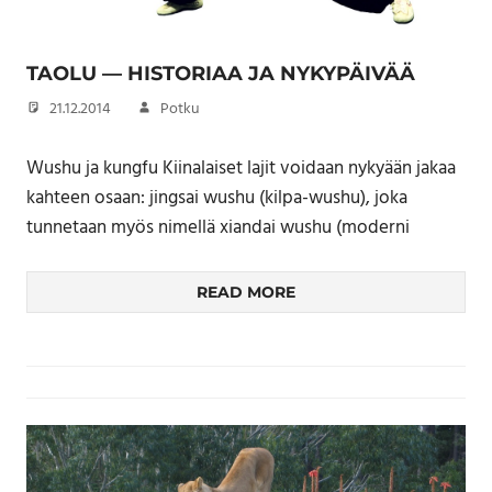
TAOLU — HISTORIAA JA NYKYPÄIVÄÄ
21.12.2014
Potku
Wushu ja kungfu Kiinalaiset lajit voidaan nykyään jakaa
kahteen osaan: jingsai wushu (kilpa-wushu), joka
tunnetaan myös nimellä xiandai wushu (moderni
READ MORE