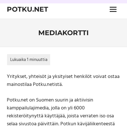
Skip
POTKU.NET
to
Menu
content
kamppailulajien
verkkoyhteisö
MEDIAKORTTI
Yritykset, yhteisöt ja yksityiset henkilöt voivat ostaa
mainostilaa Potku.netistä.
Potku.net on Suomen suurin ja aktiivisin
kamppailulajimedia, jolla on yli 6000
rekisteröitynyttä käyttäjää, joista verraten iso osa
selaa sivustoa päivittäin. Potkun kävijäliikenteestä