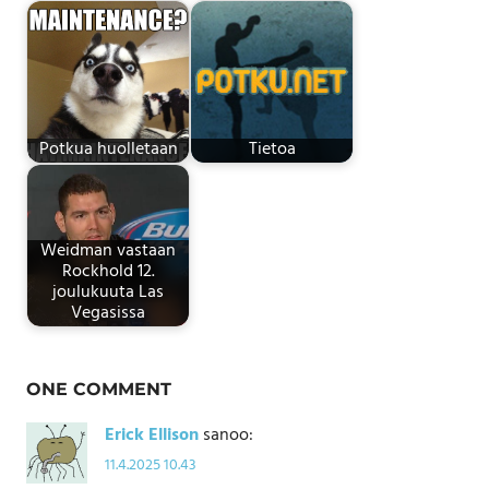
Potkua huolletaan
Tietoa
Weidman vastaan
Rockhold 12.
joulukuuta Las
Vegasissa
ONE COMMENT
Erick Ellison
sanoo:
11.4.2025 10.43