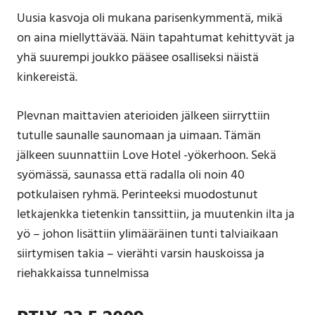
Uusia kasvoja oli mukana parisenkymmentä, mikä
on aina miellyttävää. Näin tapahtumat kehittyvät ja
yhä suurempi joukko pääsee osalliseksi näistä
kinkereistä.
Plevnan maittavien aterioiden jälkeen siirryttiin
tutulle saunalle saunomaan ja uimaan. Tämän
jälkeen suunnattiin Love Hotel -yökerhoon. Sekä
syömässä, saunassa että radalla oli noin 40
potkulaisen ryhmä. Perinteeksi muodostunut
letkajenkka tietenkin tanssittiin, ja muutenkin ilta ja
yö – johon lisättiin ylimääräinen tunti talviaikaan
siirtymisen takia – vierähti varsin hauskoissa ja
riehakkaissa tunnelmissa