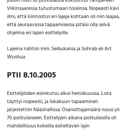
jolloin noin 30 potkulaista kokoontui Tampereen
Viikinsaaressa tutustumaan toisiinsa. Nopeasti kävi
ilmi, että kiinnostus eri lajeja kohtaan oli niin laajaa,
että seuraavassa tapaamisessa pitäisi olla selvä
ohjelma eri lajien esittelyille.
Lajeina nähtiin mm. Seibukania ja Sohrab eli Art
Wushua
PTII 8.10.2005
Esittelijöiden esiinkutsu alkoi heinäkuussa. Lista
täyttyi nopeasti, ja lokakuun tapaaminen
järjestettiin Nääshallissa. Osanottajamäärä nousi yli
70 potkulaiseen. Esittelyjen aikana potkulaisilla oli
mahdollisuus kokeilla esiteltävän lajin