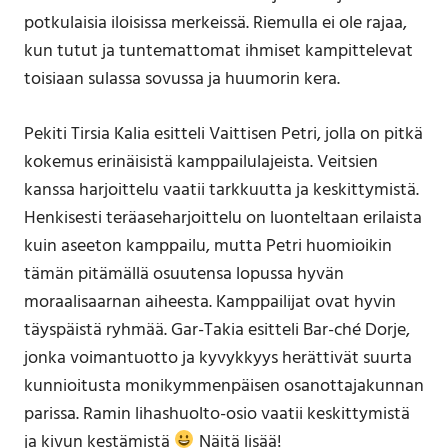
potkulaisia iloisissa merkeissä. Riemulla ei ole rajaa,
kun tutut ja tuntemattomat ihmiset kampittelevat
toisiaan sulassa sovussa ja huumorin kera.
Pekiti Tirsia Kalia esitteli Vaittisen Petri, jolla on pitkä
kokemus erinäisistä kamppailulajeista. Veitsien
kanssa harjoittelu vaatii tarkkuutta ja keskittymistä.
Henkisesti teräaseharjoittelu on luonteltaan erilaista
kuin aseeton kamppailu, mutta Petri huomioikin
tämän pitämällä osuutensa lopussa hyvän
moraalisaarnan aiheesta. Kamppailijat ovat hyvin
täyspäistä ryhmää. Gar-Takia esitteli Bar-ché Dorje,
jonka voimantuotto ja kyvykkyys herättivät suurta
kunnioitusta monikymmenpäisen osanottajakunnan
parissa. Ramin lihashuolto-osio vaatii keskittymistä
ja kivun kestämistä
Näitä lisää!