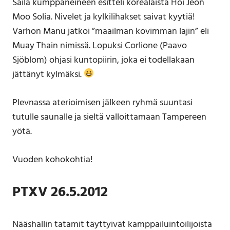
Saila kumppaneineen esitteli korealaista Hoi Jeon
Moo Solia. Nivelet ja kylkilihakset saivat kyytiä!
Varhon Manu jatkoi ”maailman kovimman lajin” eli
Muay Thain nimissä. Lopuksi Corlione (Paavo
Sjöblom) ohjasi kuntopiirin, joka ei todellakaan
jättänyt kylmäksi.
Plevnassa aterioimisen jälkeen ryhmä suuntasi
tutulle saunalle ja sieltä valloittamaan Tampereen
yötä.
Vuoden kohokohtia!
PTXV 26.5.2012
Nääshallin tatamit täyttyivät kamppailuintoilijoista