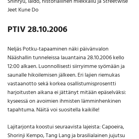
Shinryu, Iaido, historiallinen miekkailu ja Streetwise
Jeet Kune Do
PTIV 28.10.2006
Neljäs Potku-tapaaminen näki päivänvalon
Nääshallin tunneleissa lauantaina 28.10.2006 kello
12:00 alkaen. Luonnollisesti siirryimme syömään ja
saunalle hikoilemisen jälkeen. Eri lajien riemukas
vastaanotto sekä korkea osallistumisprosentti
harjoitusten aikana ei jättänyt mitään epäselväksi:
kyseessä on avoimien ihmisten lämminhenkinen
tapahtuma. Näitä voi suositella kaikille!
Lajitarjonta koostui seuraavista lajeista: Capoeira,
Shorinji Kempo, Tang Lang ja brasilialainen jujutsu