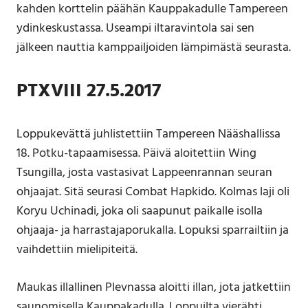
kahden korttelin päähän Kauppakadulle Tampereen
ydinkeskustassa. Useampi iltaravintola sai sen
jälkeen nauttia kamppailjoiden lämpimästä seurasta.
PTXVIII 27.5.2017
Loppukevättä juhlistettiin Tampereen Nääshallissa
18. Potku-tapaamisessa. Päivä aloitettiin Wing
Tsungilla, josta vastasivat Lappeenrannan seuran
ohjaajat. Sitä seurasi Combat Hapkido. Kolmas laji oli
Koryu Uchinadi, joka oli saapunut paikalle isolla
ohjaaja- ja harrastajaporukalla. Lopuksi sparrailtiin ja
vaihdettiin mielipiteitä.
Maukas illallinen Plevnassa aloitti illan, jota jatkettiin
saunomisella Kauppakadulla. Loppuilta vierähti