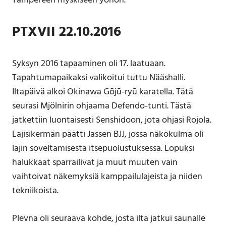
Tampereen myskiseen yöhön.
PTXVII 22.10.2016
Syksyn 2016 tapaaminen oli 17. laatuaan.
Tapahtumapaikaksi valikoitui tuttu Nääshalli.
Iltapäivä alkoi Okinawa Gōjū-ryū karatella. Tätä
seurasi Mjölnirin ohjaama Defendo-tunti. Tästä
jatkettiin luontaisesti Senshidoon, jota ohjasi Rojola.
Lajisikermän päätti Jassen BJJ, jossa näkökulma oli
lajin soveltamisesta itsepuolustuksessa. Lopuksi
halukkaat sparrailivat ja muut muuten vain
vaihtoivat näkemyksiä kamppailulajeista ja niiden
tekniikoista.
Plevna oli seuraava kohde, josta ilta jatkui saunalle