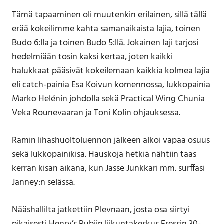
Tämä tapaaminen oli muutenkin erilainen, sillä tällä
erää kokeilimme kahta samanaikaista lajia, toinen
Budo 6:lla ja toinen Budo 5:llä. Jokainen laji tarjosi
hedelmiään tosin kaksi kertaa, joten kaikki
halukkaat pääsivät kokeilemaan kaikkia kolmea lajia
eli catch-painia Esa Koivun komennossa, lukkopainia
Marko Helénin johdolla sekä Practical Wing Chunia
Veka Rounevaaran ja Toni Kolin ohjauksessa.
Ramin lihashuoltoluennon jälkeen alkoi vapaa osuus
sekä lukkopainikisa. Hauskoja hetkiä nähtiin taas
kerran kisan aikana, kun Jasse Junkkari mm. surffasi
Janney:n selässä.
Nääshallilta jatkettiin Plevnaan, josta osa siirtyi