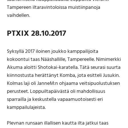
Tampereen iltaravintoloissa muistiinpanoja
vaihdellen.
PTXIX 28.10.2017
Syksyllä 2017 iloinen joukko kamppailijoita
kokoontui taas Nääshallille, Tampereelle. Nimimerkki
Akuma aloitti Shotokai-karatella. Tätä seurasi suurta
kiinnostusta herättänyt Komba, jota esitteli Jusukin.
Kolmas laji oli JanneM:n ohjaama veitsipuolustuksen
perusteet. Loppuiltapäivästä oli mahdollisuus
sparrailla ja keskustella vapaamuotoisesti eri
kamppailulajeista.
Plevnan runsaan illallisen kautta ilta jatkui taas