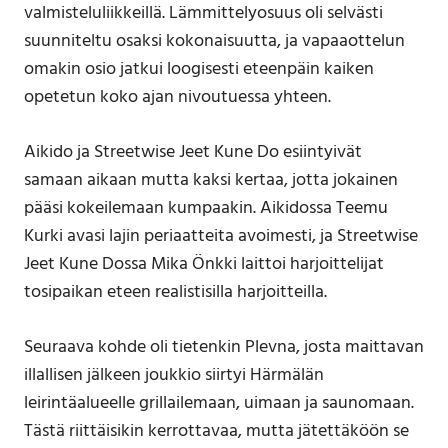
valmisteluliikkeillä. Lämmittelyosuus oli selvästi
suunniteltu osaksi kokonaisuutta, ja vapaaottelun
omakin osio jatkui loogisesti eteenpäin kaiken
opetetun koko ajan nivoutuessa yhteen.
Aikido ja Streetwise Jeet Kune Do esiintyivät
samaan aikaan mutta kaksi kertaa, jotta jokainen
pääsi kokeilemaan kumpaakin. Aikidossa Teemu
Kurki avasi lajin periaatteita avoimesti, ja Streetwise
Jeet Kune Dossa Mika Önkki laittoi harjoittelijat
tosipaikan eteen realistisilla harjoitteilla.
Seuraava kohde oli tietenkin Plevna, josta maittavan
illallisen jälkeen joukkio siirtyi Härmälän
leirintäalueelle grillailemaan, uimaan ja saunomaan.
Tästä riittäisikin kerrottavaa, mutta jätettäköön se