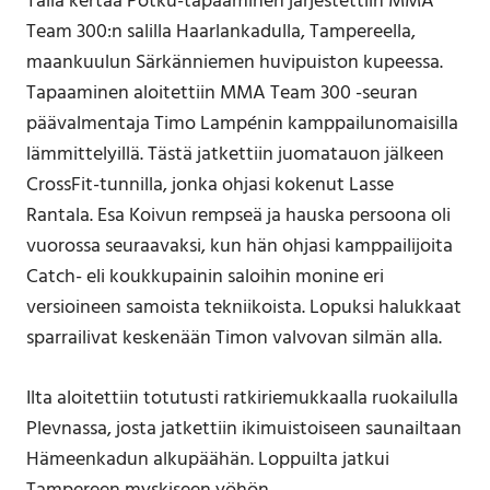
Tällä kertaa Potku-tapaaminen järjestettiin MMA
Team 300:n salilla Haarlankadulla, Tampereella,
maankuulun Särkänniemen huvipuiston kupeessa.
Tapaaminen aloitettiin MMA Team 300 -seuran
päävalmentaja Timo Lampénin kamppailunomaisilla
lämmittelyillä. Tästä jatkettiin juomatauon jälkeen
CrossFit-tunnilla, jonka ohjasi kokenut Lasse
Rantala. Esa Koivun rempseä ja hauska persoona oli
vuorossa seuraavaksi, kun hän ohjasi kamppailijoita
Catch- eli koukkupainin saloihin monine eri
versioineen samoista tekniikoista. Lopuksi halukkaat
sparrailivat keskenään Timon valvovan silmän alla.
Ilta aloitettiin totutusti ratkiriemukkaalla ruokailulla
Plevnassa, josta jatkettiin ikimuistoiseen saunailtaan
Hämeenkadun alkupäähän. Loppuilta jatkui