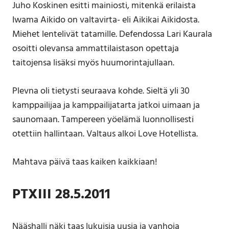
Juho Koskinen esitti mainiosti, mitenkä erilaista
Iwama Aikido on valtavirta- eli Aikikai Aikidosta.
Miehet lentelivät tatamille. Defendossa Lari Kaurala
osoitti olevansa ammattilaistason opettaja
taitojensa lisäksi myös huumorintajullaan.
Plevna oli tietysti seuraava kohde. Sieltä yli 30
kamppailijaa ja kamppailijatarta jatkoi uimaan ja
saunomaan. Tampereen yöelämä luonnollisesti
otettiin hallintaan. Valtaus alkoi Love Hotellista.
Mahtava päivä taas kaiken kaikkiaan!
PTXIII 28.5.2011
Nääshalli näki taas lukuisia uusia ja vanhoja