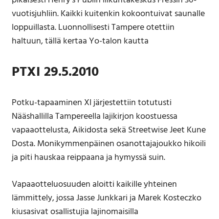
pikaisesti Henry’s Pubiin liikuntakeskus Fressin 30-
vuotisjuhliin. Kaikki kuitenkin kokoontuivat saunalle
loppuillasta. Luonnollisesti Tampere otettiin
haltuun, tällä kertaa Yo-talon kautta
PTXI 29.5.2010
Potku-tapaaminen XI järjestettiin totutusti
Nääshallilla Tampereella lajikirjon koostuessa
vapaaottelusta, Aikidosta sekä Streetwise Jeet Kune
Dosta. Monikymmenpäinen osanottajajoukko hikoili
ja piti hauskaa reippaana ja hymyssä suin.
Vapaaotteluosuuden aloitti kaikille yhteinen
lämmittely, jossa Jasse Junkkari ja Marek Kosteczko
kiusasivat osallistujia lajinomaisilla