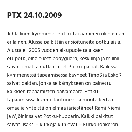
PTX 24.10.2009
Juhlallinen kymmenes Potku-tapaaminen oli hieman
erilainen. Alussa palkittiin ansioituneita potkulaisia.
Alusta eli 2005 vuoden alkupuolelta alkaen
etupotkijoina olleet bodyguard, keskilinja ja millhill
saivat omat, ainutlaatuiset Potku-paidat. Kaikissa
kymmenessä tapaamisessa käyneet TimoS ja EskoR
saivat paidan, jonka selkämykseen on painettu
kaikkien tapaamisten päivämäärä. Potku-
tapaamisissa kunnostautuneet ja monta kertaa
omaa ja yhteistä ohjelmaa järjestäneet Rami Niemi
ja Mjölnir saivat Potku-hupparin. Kaikki palkitut
saivat lisäksi – kurkoja kun ovat – Kurko-lonkeron.