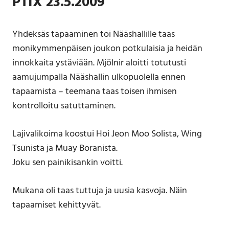
PTIX 23.5.2009
Yhdeksäs tapaaminen toi Nääshallille taas
monikymmenpäisen joukon potkulaisia ja heidän
innokkaita ystäviään. Mjölnir aloitti totutusti
aamujumpalla Nääshallin ulkopuolella ennen
tapaamista – teemana taas toisen ihmisen
kontrolloitu satuttaminen.
Lajivalikoima koostui Hoi Jeon Moo Solista, Wing
Tsunista ja Muay Boranista.
Joku sen painikisankin voitti.
Mukana oli taas tuttuja ja uusia kasvoja. Näin
tapaamiset kehittyvät.