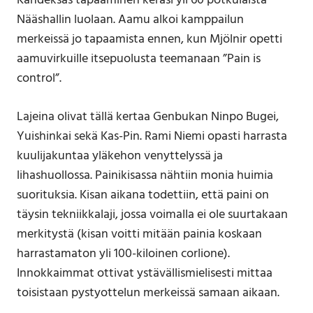
Kahdeksas tapaaminen keräsi yli 60 potkulaista
Nääshallin luolaan. Aamu alkoi kamppailun
merkeissä jo tapaamista ennen, kun Mjölnir opetti
aamuvirkuille itsepuolusta teemanaan ”Pain is
control”.
Lajeina olivat tällä kertaa Genbukan Ninpo Bugei,
Yuishinkai sekä Kas-Pin. Rami Niemi opasti harrasta
kuulijakuntaa yläkehon venyttelyssä ja
lihashuollossa. Painikisassa nähtiin monia huimia
suorituksia. Kisan aikana todettiin, että paini on
täysin tekniikkalaji, jossa voimalla ei ole suurtakaan
merkitystä (kisan voitti mitään painia koskaan
harrastamaton yli 100-kiloinen corlione).
Innokkaimmat ottivat ystävällismielisesti mittaa
toisistaan pystyottelun merkeissä samaan aikaan.