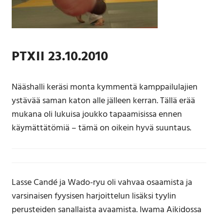
PTXII 23.10.2010
Nääshalli keräsi monta kymmentä kamppailulajien
ystävää saman katon alle jälleen kerran. Tällä erää
mukana oli lukuisa joukko tapaamisissa ennen
käymättätömiä – tämä on oikein hyvä suuntaus.
Lasse Candé ja Wado-ryu oli vahvaa osaamista ja
varsinaisen fyysisen harjoittelun lisäksi tyylin
perusteiden sanallaista avaamista. Iwama Aikidossa