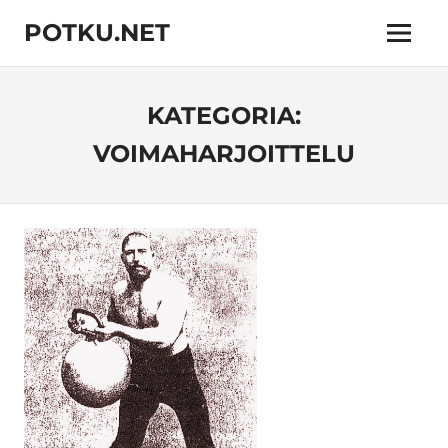
Skip
POTKU.NET
to
Menu
content
kamppailulajien
verkkoyhteisö
KATEGORIA:
VOIMAHARJOITTELU