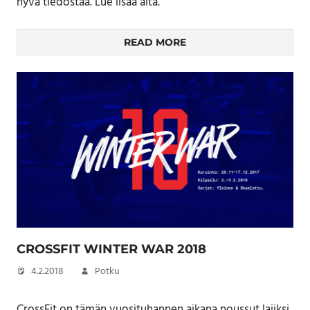
hyvä tiedostaa. Lue lisää alta.
READ MORE
CROSSFIT WINTER WAR 2018
4.2.2018
Potku
CrossFit on tämän vuosituhannen aikana noussut lajiksi,