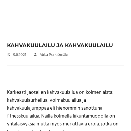
KAHVAKUULAILU JA KAHVAKUULAILU
9.6.2021
Mika Perkiömäki
Karkeasti jaotellen kahvakuulailua on kolmenlaista:
kahvakuulaurheilua, voimakuulailua ja
kahvakuulajumppaa eli hienommin sanottuna
fitnesskuulailua. Näillä kolmella liikuntamuodolla on
yhtäläisyyksiä mutta myös merkittäviä eroja, jotka on