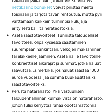
toisinaan paikallaan, ja esimerkiksi erilaiset
nettikasino bonukset
voivat piristää mieltä
toisinaan ja tarjota tavan rentoutua, mutta pyri
välttämään kaikkein turhimpia kuluja ja
erityisesti kalliita heräteostoksia.
Aseta säästötavoitteet: Tunnista taloudelliset
tavoitteesi, olipa kyseessä säästäminen
suurempaan hankintaan, velkojen maksaminen
tai eläkkeelle jääminen. Aseta näille tavoitteille
konkreettiset aikarajat ja summat, jotka haluat
saavuttaa. Esimerkiksi, jos haluat säästää 1000
euroa vuodessa, jaa summa kuukausittaisiksi
säästötavoitteiksi.
Perusta hätärahasto: Yksi vastuullisen
taloudenhallinnan kulmakivistä on hätärahasto,
johon tulisi kerryttää rahaa odottamattomia