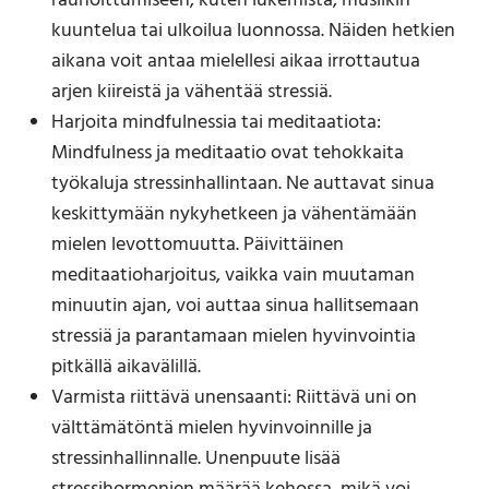
rauhoittumiseen, kuten lukemista, musiikin
kuuntelua tai ulkoilua luonnossa. Näiden hetkien
aikana voit antaa mielellesi aikaa irrottautua
arjen kiireistä ja vähentää stressiä.
Harjoita mindfulnessia tai meditaatiota:
Mindfulness ja meditaatio ovat tehokkaita
työkaluja stressinhallintaan. Ne auttavat sinua
keskittymään nykyhetkeen ja vähentämään
mielen levottomuutta. Päivittäinen
meditaatioharjoitus, vaikka vain muutaman
minuutin ajan, voi auttaa sinua hallitsemaan
stressiä ja parantamaan mielen hyvinvointia
pitkällä aikavälillä.
Varmista riittävä unensaanti: Riittävä uni on
välttämätöntä mielen hyvinvoinnille ja
stressinhallinnalle. Unenpuute lisää