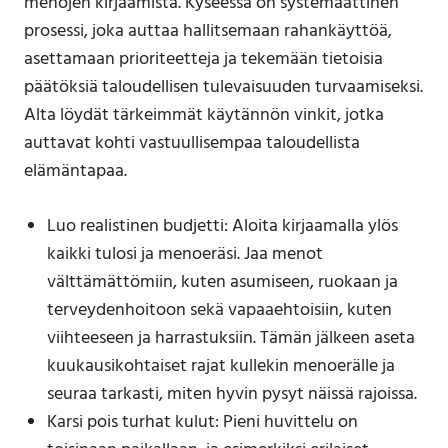
menojen kirjaamista. Kyseessä on systemaattinen
prosessi, joka auttaa hallitsemaan rahankäyttöä,
asettamaan prioriteetteja ja tekemään tietoisia
päätöksiä taloudellisen tulevaisuuden turvaamiseksi.
Alta löydät tärkeimmät käytännön vinkit, jotka
auttavat kohti vastuullisempaa taloudellista
elämäntapaa.
Luo realistinen budjetti: Aloita kirjaamalla ylös
kaikki tulosi ja menoeräsi. Jaa menot
välttämättömiin, kuten asumiseen, ruokaan ja
terveydenhoitoon sekä vapaaehtoisiin, kuten
viihteeseen ja harrastuksiin. Tämän jälkeen aseta
kuukausikohtaiset rajat kullekin menoerälle ja
seuraa tarkasti, miten hyvin pysyt näissä rajoissa.
Karsi pois turhat kulut: Pieni huvittelu on