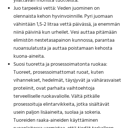
yllättävän monista tuotteista.
Juo tarpeeksi vettä: Veden juominen on
olennaista kehon hyvinvoinnille. Pyri juomaan
vähintään 1,5-2 litraa vettä päivässä, ja enemmän
niinä päivinä kun urheilet. Vesi auttaa pitämään
elimistön nestetasapainon kunnossa, parantaa
ruoansulatusta ja auttaa poistamaan kehosta
kuona-aineita.
Suosi tuoretta ja prosessoimatonta ruokaa:
Tuoreet, prosessoimattomat ruoat, kuten
vihannekset, hedelmät, täysjyvät ja vähärasvaiset
proteiinit, ovat parhaita vaihtoehtoja
terveelliselle ruokavaliolle. Vältä pitkälle
prosessoituja elintarvikkeita, jotka sisältävät
usein paljon lisäaineita, suolaa ja sokeria.
Tuoreiden raaka-aineiden käyttäminen