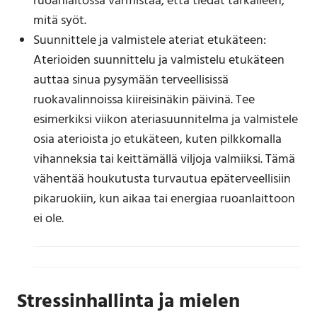
ruoanlaitossa varmistaa, että tiedät tarkalleen,
mitä syöt.
Suunnittele ja valmistele ateriat etukäteen:
Aterioiden suunnittelu ja valmistelu etukäteen
auttaa sinua pysymään terveellisissä
ruokavalinnoissa kiireisinäkin päivinä. Tee
esimerkiksi viikon ateriasuunnitelma ja valmistele
osia aterioista jo etukäteen, kuten pilkkomalla
vihanneksia tai keittämällä viljoja valmiiksi. Tämä
vähentää houkutusta turvautua epäterveellisiin
pikaruokiin, kun aikaa tai energiaa ruoanlaittoon
ei ole.
Stressinhallinta ja mielen