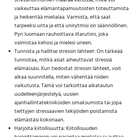
stressihormonien määrää kehossa, mikä voi
vaikeuttaa elämäntapamuutosten toteuttamista
ja heikentää mielialaa. Varmista, että saat
tarpeeksi unta ja että unirytmisi on säännöllinen.
Pyri luomaan rauhoittava iltarutiini, joka
valmistaa kehosi ja mielesi uneen.
Tunnista ja hallitse stressin lähteet: On tärkeää
tunnistaa, mitkä asiat aiheuttavat stressiä
elämässäsi. Kun tiedostat stressin lähteet, voit
alkaa suunnitella, miten vähentää niiden
vaikutusta. Tämä voi tarkoittaa aikataulun
uudelleenjärjestelyä, uusien
ajanhallintatekniikoiden omaksumista tai jopa
tiettyjen stressaavien tekijöiden poistamista
elämästäsi kokonaan.
Harjoita kiitollisuutta: Kiitollisuuden