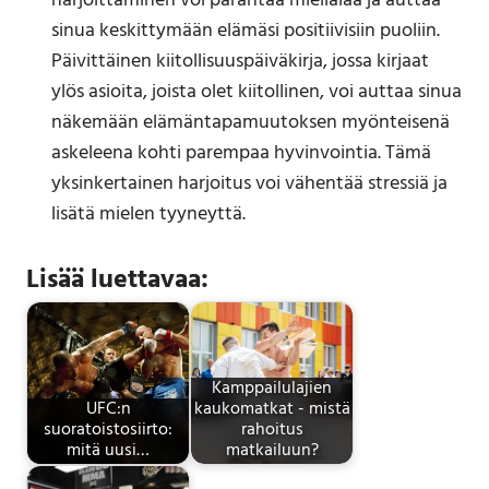
harjoittaminen voi parantaa mielialaa ja auttaa
sinua keskittymään elämäsi positiivisiin puoliin.
Päivittäinen kiitollisuuspäiväkirja, jossa kirjaat
ylös asioita, joista olet kiitollinen, voi auttaa sinua
näkemään elämäntapamuutoksen myönteisenä
askeleena kohti parempaa hyvinvointia. Tämä
yksinkertainen harjoitus voi vähentää stressiä ja
lisätä mielen tyyneyttä.
Lisää luettavaa:
Kamppailulajien
UFC:n
kaukomatkat - mistä
suoratoistosiirto:
rahoitus
mitä uusi…
matkailuun?