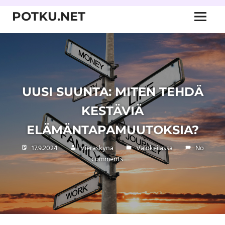
Skip
POTKU.NET
to
Menu
content
kamppailulajien
verkkoyhteisö
UUSI SUUNTA: MITEN TEHDÄ
KESTÄVIÄ
ELÄMÄNTAPAMUUTOKSIA?
17.9.2024
Vieraskyna
Valokeilassa
No
comments