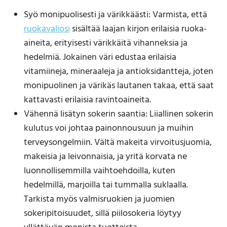
Syö monipuolisesti ja värikkäästi: Varmista, että
ruokavaliosi
sisältää laajan kirjon erilaisia ruoka-
aineita, erityisesti värikkäitä vihanneksia ja
hedelmiä. Jokainen väri edustaa erilaisia
vitamiineja, mineraaleja ja antioksidantteja, joten
monipuolinen ja värikäs lautanen takaa, että saat
kattavasti erilaisia ravintoaineita.
Vähennä lisätyn sokerin saantia: Liiallinen sokerin
kulutus voi johtaa painonnousuun ja muihin
terveysongelmiin. Vältä makeita virvoitusjuomia,
makeisia ja leivonnaisia, ja yritä korvata ne
luonnollisemmilla vaihtoehdoilla, kuten
hedelmillä, marjoilla tai tummalla suklaalla.
Tarkista myös valmisruokien ja juomien
sokeripitoisuudet, sillä piilosokeria löytyy