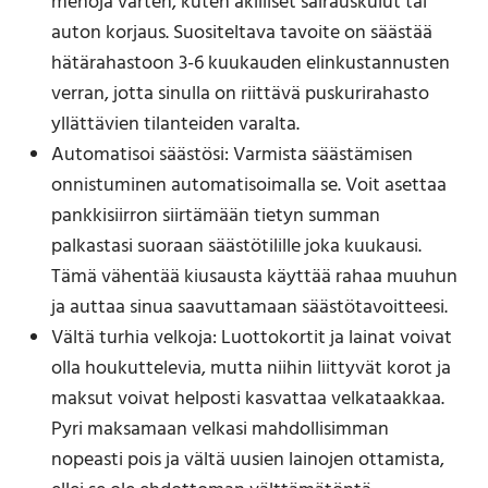
menoja varten, kuten äkilliset sairauskulut tai
auton korjaus. Suositeltava tavoite on säästää
hätärahastoon 3-6 kuukauden elinkustannusten
verran, jotta sinulla on riittävä puskurirahasto
yllättävien tilanteiden varalta.
Automatisoi säästösi: Varmista säästämisen
onnistuminen automatisoimalla se. Voit asettaa
pankkisiirron siirtämään tietyn summan
palkastasi suoraan säästötilille joka kuukausi.
Tämä vähentää kiusausta käyttää rahaa muuhun
ja auttaa sinua saavuttamaan säästötavoitteesi.
Vältä turhia velkoja: Luottokortit ja lainat voivat
olla houkuttelevia, mutta niihin liittyvät korot ja
maksut voivat helposti kasvattaa velkataakkaa.
Pyri maksamaan velkasi mahdollisimman
nopeasti pois ja vältä uusien lainojen ottamista,