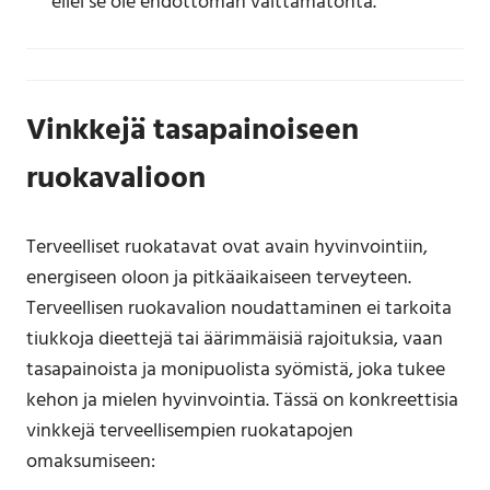
ellei se ole ehdottoman välttämätöntä.
Vinkkejä tasapainoiseen
ruokavalioon
Terveelliset ruokatavat ovat avain hyvinvointiin,
energiseen oloon ja pitkäaikaiseen terveyteen.
Terveellisen ruokavalion noudattaminen ei tarkoita
tiukkoja dieettejä tai äärimmäisiä rajoituksia, vaan
tasapainoista ja monipuolista syömistä, joka tukee
kehon ja mielen hyvinvointia. Tässä on konkreettisia
vinkkejä terveellisempien ruokatapojen
omaksumiseen: