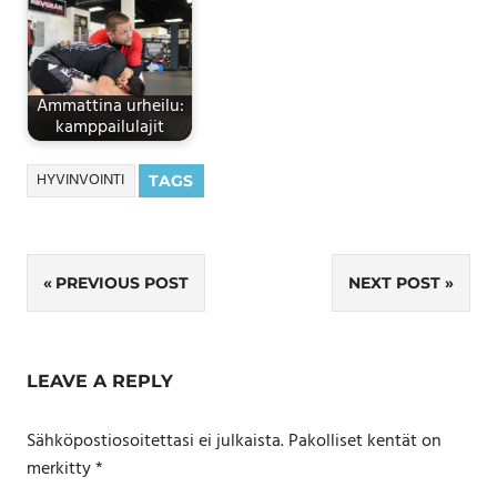
Ammattina urheilu:
kamppailulajit
HYVINVOINTI
TAGS
Artikkelien
PREVIOUS POST
NEXT POST
selaus
LEAVE A REPLY
Sähköpostiosoitettasi ei julkaista.
Pakolliset kentät on
merkitty
*