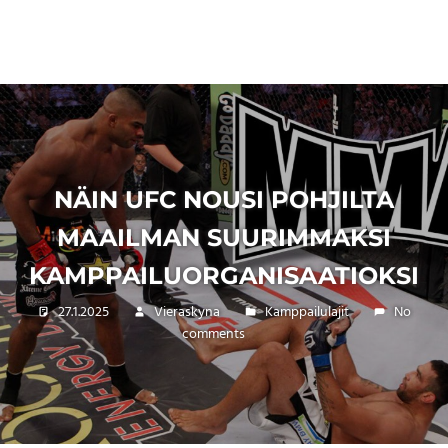
NÄIN UFC NOUSI POHJILTA
MAAILMAN SUURIMMAKSI
KAMPPAILUORGANISAATIOKSI
27.1.2025
Vieraskyna
Kamppailulajit
No
comments