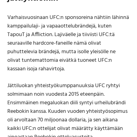
Varhaisvuosinaan UFC:n sponsoreina nähtiin lähinnä
kamppailulaji- ja vapaaottelubrändejä, kuten
TapouT ja Affliction. Lajiväelle ja tiiviisti UFC:tä
seuraaville hardcore-faneille nämä olivat
puhuttelevia brändejä, mutta isolle yleisölle ne
olivat tuntemattomia eivätkä tuoneet UFC:n
kassaan isoja rahavirtoja.
Jättiluokan yhteistyökumppanuuksia UFC ryhtyi
solmimaan noin vuodesta 2015 eteenpäin.
Ensimmäinen megaluokan diili syntyi urheilubrändi
Reebokin kanssa. Kuuden vuoden yhteistyösopimus
oli arvoltaan 70 miljoonaa dollaria, ja sen aikana
kaikki UFC:n ottelijat olivat määrätty käyttämään