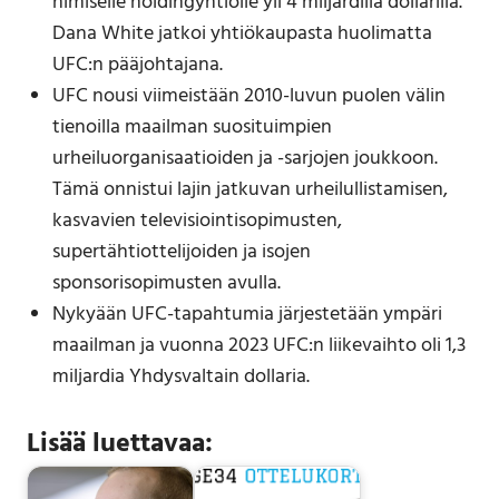
nimiselle holdingyhtiölle yli 4 miljardilla dollarilla.
Dana White jatkoi yhtiökaupasta huolimatta
UFC:n pääjohtajana.
UFC nousi viimeistään 2010-luvun puolen välin
tienoilla maailman suosituimpien
urheiluorganisaatioiden ja -sarjojen joukkoon.
Tämä onnistui lajin jatkuvan urheilullistamisen,
kasvavien televisiointisopimusten,
supertähtiottelijoiden ja isojen
sponsorisopimusten avulla.
Nykyään UFC-tapahtumia järjestetään ympäri
maailman ja vuonna 2023 UFC:n liikevaihto oli 1,3
miljardia Yhdysvaltain dollaria.
Lisää luettavaa: