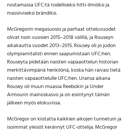
nostamassa UFC:tä todelliseksi hitti-ilmiöksi ja
massiiviseksi brändiksi.
McGregorin megasuosio ja parhaat otteluvuodet
olivat noin vuosien 2015–2018 välillä, ja Rouseyn
aikakautta vuodet 2013–2015. Rousey oli jo judon
olympiamitalisti ennen saapumistaan UFC:hen.
Rouseyta pidetään naisten vapaaottelun historian
merkittävimpänä henkilönä, koska hän raivasi tietä
naisten vapaaottelulle UFC:hen. Uransa aikana
Rousey oli muun muassa Reebokin ja Under
Armourin mainoskasvo ja on esiintynyt tämän
jälkeen myös elokuvissa.
McGregor on kiistatta kaikkien aikojen tunnetuin ja
isoimmat yleisöt kerännyt UFC-ottelija. McGregor