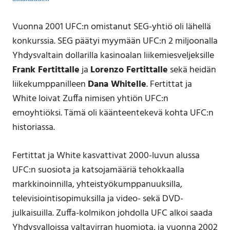
Vuonna 2001 UFC:n omistanut SEG-yhtiö oli lähellä
konkurssia. SEG päätyi myymään UFC:n 2 miljoonalla
Yhdysvaltain dollarilla kasinoalan liikemiesveljeksille
Frank Fertittalle
ja
Lorenzo Fertittalle
sekä heidän
liikekumppanilleen
Dana Whitelle
. Fertittat ja
White loivat Zuffa nimisen yhtiön UFC:n
emoyhtiöksi. Tämä oli käänteentekevä kohta UFC:n
historiassa.
Fertittat ja White kasvattivat 2000-luvun alussa
UFC:n suosiota ja katsojamääriä tehokkaalla
markkinoinnilla, yhteistyökumppanuuksilla,
televisiointisopimuksilla ja video- sekä DVD-
julkaisuilla. Zuffa-kolmikon johdolla UFC alkoi saada
Yhdysvalloissa valtavirran huomiota, ja vuonna 2002