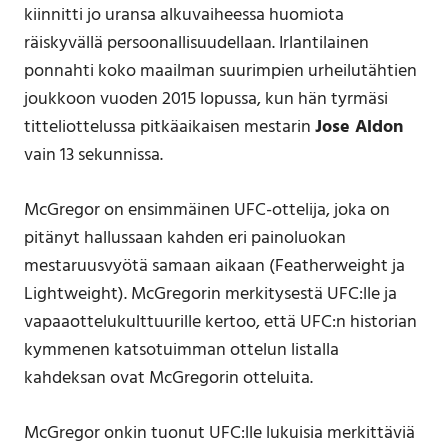
kiinnitti jo uransa alkuvaiheessa huomiota
räiskyvällä persoonallisuudellaan. Irlantilainen
ponnahti koko maailman suurimpien urheilutähtien
joukkoon vuoden 2015 lopussa, kun hän tyrmäsi
titteliottelussa pitkäaikaisen mestarin
Jose Aldon
vain 13 sekunnissa.
McGregor on ensimmäinen UFC-ottelija, joka on
pitänyt hallussaan kahden eri painoluokan
mestaruusvyötä samaan aikaan (Featherweight ja
Lightweight). McGregorin merkitysestä UFC:lle ja
vapaaottelukulttuurille kertoo, että UFC:n historian
kymmenen katsotuimman ottelun listalla
kahdeksan ovat McGregorin otteluita.
McGregor onkin tuonut UFC:lle lukuisia merkittäviä