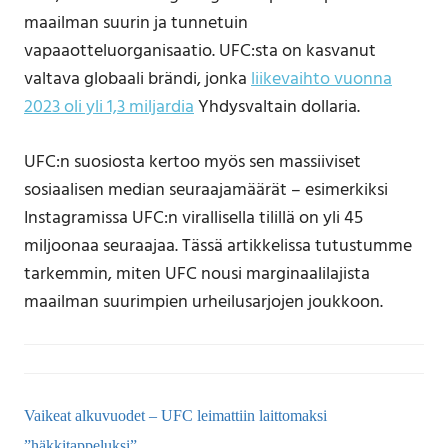
maailman suurin ja tunnetuin
vapaaotteluorganisaatio. UFC:sta on kasvanut
valtava globaali brändi, jonka
liikevaihto vuonna
2023 oli yli 1,3 miljardia
Yhdysvaltain dollaria.
UFC:n suosiosta kertoo myös sen massiiviset
sosiaalisen median seuraajamäärät – esimerkiksi
Instagramissa UFC:n virallisella tilillä on yli 45
miljoonaa seuraajaa. Tässä artikkelissa tutustumme
tarkemmin, miten UFC nousi marginaalilajista
maailman suurimpien urheilusarjojen joukkoon.
Vaikeat alkuvuodet – UFC leimattiin laittomaksi
”häkkitappeluksi”