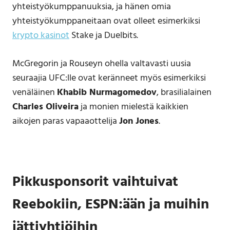
yhteistyökumppanuuksia, ja hänen omia
yhteistyökumppaneitaan ovat olleet esimerkiksi
krypto kasinot
Stake ja Duelbits.
McGregorin ja Rouseyn ohella valtavasti uusia
seuraajia UFC:lle ovat keränneet myös esimerkiksi
venäläinen
Khabib Nurmagomedov
, brasilialainen
Charles Oliveira
ja monien mielestä kaikkien
aikojen paras vapaaottelija
Jon Jones
.
Pikkusponsorit vaihtuivat
Reebokiin, ESPN:ään ja muihin
jättiyhtiöihin