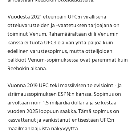
ainoastaan Reebokin otteluasusteita.
Vuodesta 2021 eteenpäin UFC:n virallisena
otteluvarusteiden ja -vaatetuksen tarjoajana on
toiminut Venum
.
Rahamäärältään diili Venumin
kanssa ei tuota UFC:lle aivan yhtä paljoa kuin
edellinen varustesopimus, mutta ottelijoiden
palkkiot Venum-sopimuksessa ovat paremmat kuin
Reebokin aikana.
Vuonna 2019 UFC teki massiivisen televisiointi- ja
striimaussopimuksen ESPN:n kanssa. Sopimus on
arvoltaan noin 1,5 miljardia dollaria ja se kestää
vuoden 2025 loppuun saakka. Tämä sopimus on
kasvattanut ja vankistanut entisestään UFC:n
maailmanlaajuista näkyvyyttä.