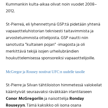
Kummankin kulta-aikaa olivat noin vuodet 2008–
2012.
St-Pierreä, eli lyhennettynä GSP:tä pidetään yhtenä
vapaaotteluhistorian teknisesti taitavimmista ja
arvostetuimmista ottelijoista. GSP nautti niin
sanotusta ”kultaisen pojan” -imagosta ja oli
merkittävä tekijä isojen urheilubrändien
houkuttelemisessa sponsoreiksi vapaaottelijoille.
McGregor ja Rousey nostivat UFC:n uudelle tasolle
St-Pierre ja Silvan tähtiloiston himmetessä valokeilat
kääntyivät seuraavaksi räväkkään irlantilaiseen
Conor McGregoriin
ja naisottelija
Ronday
Rouseyyn
. Tämä kaksikko oli isona osana