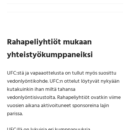
Rahapeliyhtiöt mukaan
yhteistyökumppaneiksi
UFC:stä ja vapaaottelusta on tullut myös suosittu
vedonlyöntikohde. UFC:n ottelut löytyvät nykyään
kutakuinkin ihan miltä tahansa
vedonlyöntisivustolta. Rahapeliyhtiöt ovatkin viime
vuosien aikana aktivoituneet sponsoreina lajin
parissa.
UFC:llä on lukuisia eri kumppanuuksia