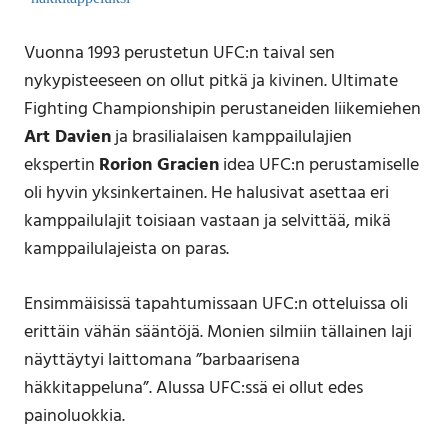
Vuonna 1993 perustetun UFC:n taival sen
nykypisteeseen on ollut pitkä ja kivinen. Ultimate
Fighting Championshipin perustaneiden liikemiehen
Art Davien
ja brasilialaisen kamppailulajien
ekspertin
Rorion Gracien
idea UFC:n perustamiselle
oli hyvin yksinkertainen. He halusivat asettaa eri
kamppailulajit toisiaan vastaan ja selvittää, mikä
kamppailulajeista on paras.
Ensimmäisissä tapahtumissaan UFC:n otteluissa oli
erittäin vähän sääntöjä. Monien silmiin tällainen laji
näyttäytyi laittomana ”barbaarisena
häkkitappeluna”. Alussa UFC:ssä ei ollut edes
painoluokkia.