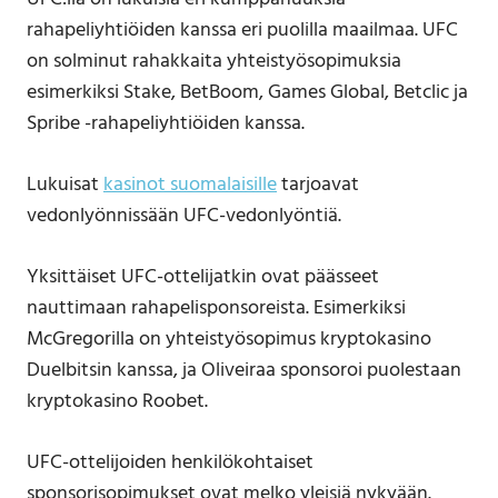
rahapeliyhtiöiden kanssa eri puolilla maailmaa. UFC
on solminut rahakkaita yhteistyösopimuksia
esimerkiksi Stake, BetBoom, Games Global, Betclic ja
Spribe -rahapeliyhtiöiden kanssa.
Lukuisat
kasinot suomalaisille
tarjoavat
vedonlyönnissään UFC-vedonlyöntiä.
Yksittäiset UFC-ottelijatkin ovat päässeet
nauttimaan rahapelisponsoreista. Esimerkiksi
McGregorilla on yhteistyösopimus kryptokasino
Duelbitsin kanssa, ja Oliveiraa sponsoroi puolestaan
kryptokasino Roobet.
UFC-ottelijoiden henkilökohtaiset
sponsorisopimukset ovat melko yleisiä nykyään.