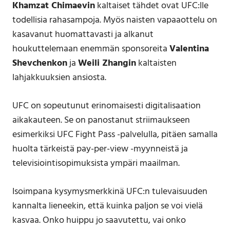
Khamzat Chimaevin
kaltaiset tähdet ovat UFC:lle
todellisia rahasampoja. Myös naisten vapaaottelu on
kasavanut huomattavasti ja alkanut
houkuttelemaan enemmän sponsoreita
Valentina
Shevchenkon
ja
Weili Zhangin
kaltaisten
lahjakkuuksien ansiosta.
UFC on sopeutunut erinomaisesti digitalisaation
aikakauteen. Se on panostanut striimaukseen
esimerkiksi UFC Fight Pass -palvelulla, pitäen samalla
huolta tärkeistä pay-per-view -myynneistä ja
televisiointisopimuksista ympäri maailman.
Isoimpana kysymysmerkkinä UFC:n tulevaisuuden
kannalta lieneekin, että kuinka paljon se voi vielä
kasvaa. Onko huippu jo saavutettu, vai onko