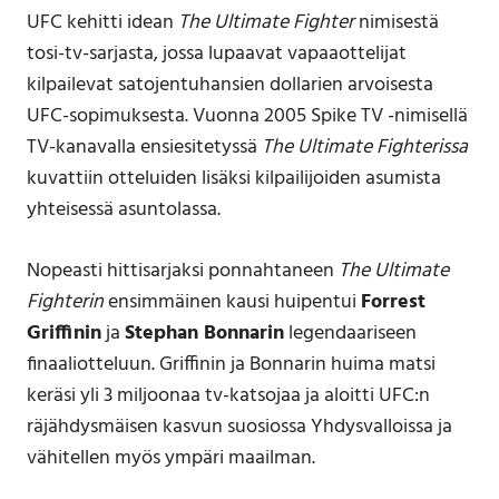
UFC kehitti idean
The Ultimate Fighter
nimisestä
tosi-tv-sarjasta, jossa lupaavat vapaaottelijat
kilpailevat satojentuhansien dollarien arvoisesta
UFC-sopimuksesta. Vuonna 2005 Spike TV -nimisellä
TV-kanavalla ensiesitetyssä
The Ultimate Fighterissa
kuvattiin otteluiden lisäksi kilpailijoiden asumista
yhteisessä asuntolassa.
Nopeasti hittisarjaksi ponnahtaneen
The Ultimate
Fighterin
ensimmäinen kausi huipentui
Forrest
Griffinin
ja
Stephan Bonnarin
legendaariseen
finaaliotteluun. Griffinin ja Bonnarin huima matsi
keräsi yli 3 miljoonaa tv-katsojaa ja aloitti UFC:n
räjähdysmäisen kasvun suosiossa Yhdysvalloissa ja
vähitellen myös ympäri maailman.