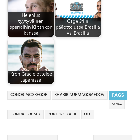
Helenius
tyytyväinen
Cage 34:n
sparreihin Klitshkon
pääottelussa Brasilia
kanssa
vs. Brasilia
Kron Gracie ottelee
Japanissa
CONOR MCGREGOR
KHABIB NURMAGOMEDOV
TAGS
MMA
RONDA ROUSEY
RORION GRACIE
UFC