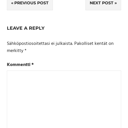
Artikkelien
PREVIOUS POST
NEXT POST
selaus
LEAVE A REPLY
Sähköpostiosoitettasi ei julkaista.
Pakolliset kentät on
merkitty
*
Kommentti
*