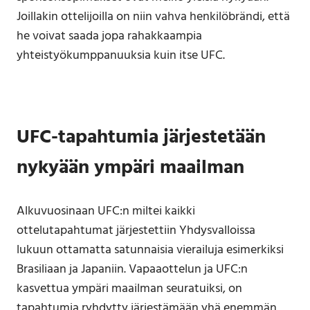
Joillakin ottelijoilla on niin vahva henkilöbrändi, että
he voivat saada jopa rahakkaampia
yhteistyökumppanuuksia kuin itse UFC.
UFC-tapahtumia järjestetään
nykyään ympäri maailman
Alkuvuosinaan UFC:n miltei kaikki
ottelutapahtumat järjestettiin Yhdysvalloissa
lukuun ottamatta satunnaisia vierailuja esimerkiksi
Brasiliaan ja Japaniin. Vapaaottelun ja UFC:n
kasvettua ympäri maailman seuratuiksi, on
tapahtumia ryhdytty järjestämään yhä enemmän