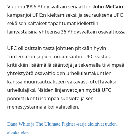
Vuonna 1996 Yhdysvaltain senaattori
John McCain
kampanjoi UFC:n kieltämiseksi, ja seurauksena UFC
sekä sen kaltaiset tapahtumat kiellettiin
lainvastaisina yhteensä 36 Yhdysvaltain osavaltiossa.
UFC oli osittain tästä johtuen pitkään hyvin
tuntematon ja pieni organisaatio. UFC vastasi
kritiikkiin lisäämällä sääntöjä ja tekemällä tiiviimpää
yhteistyötä osavaltioiden urheilulautakuntien
kanssa muuntautuakseen vakavasti otettavaksi
urheilulajiksi. Näiden linjanvetojen myötä UFC
ponnisti kohti isompaa suosiota ja sen
menestystarina alkoi vähitellen.
Dana White ja The Ultimate Fighter -sarja aloittivat uuden
aikakauden