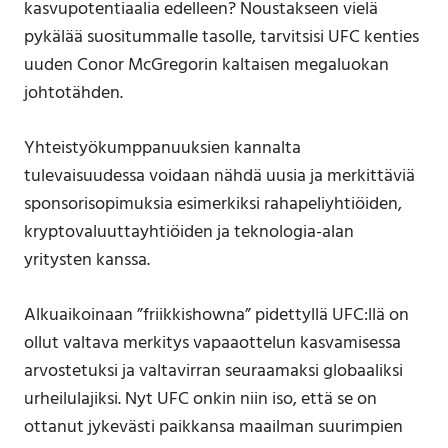
kasvupotentiaalia edelleen? Noustakseen vielä
pykälää suositummalle tasolle, tarvitsisi UFC kenties
uuden Conor McGregorin kaltaisen megaluokan
johtotähden.
Yhteistyökumppanuuksien kannalta
tulevaisuudessa voidaan nähdä uusia ja merkittäviä
sponsorisopimuksia esimerkiksi rahapeliyhtiöiden,
kryptovaluuttayhtiöiden ja teknologia-alan
yritysten kanssa.
Alkuaikoinaan ”friikkishowna” pidettyllä UFC:llä on
ollut valtava merkitys vapaaottelun kasvamisessa
arvostetuksi ja valtavirran seuraamaksi globaaliksi
urheilulajiksi. Nyt UFC onkin niin iso, että se on
ottanut jykevästi paikkansa maailman suurimpien