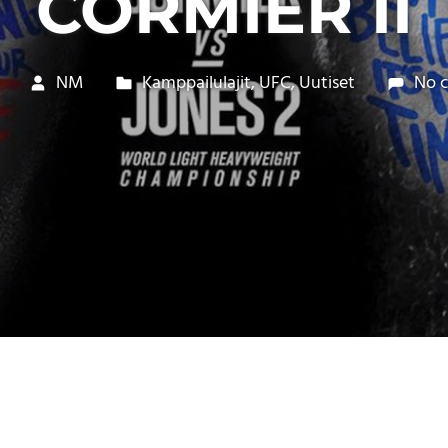
CORMIER II
NM
Kamppailulajit
,
UFC
,
Uutiset
No 