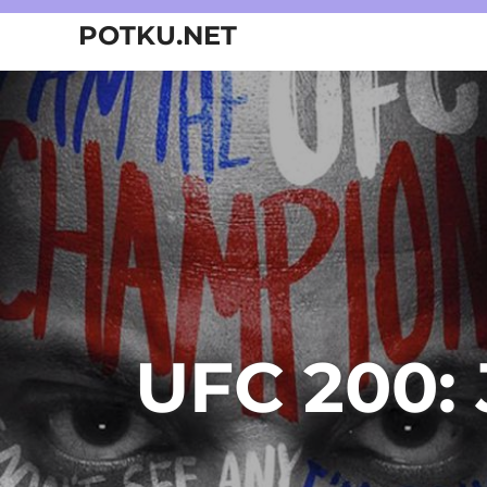
Skip
POTKU.NET
to
content
kamppailulajien
verkkoyhteisö
UFC 200: