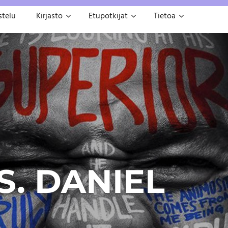
stelu
Kirjasto
Etupotkijat
Tietoa
S. DANIEL