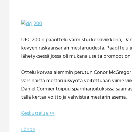
UFC 200:n pääottelu varmistui keskiviikkona, Dan
kevyen raskaansarjan mestaruudesta. Pääottelu 
lähetyksessä jossa oli mukana useita promootio
Ottelu korvaa aiemmin perutun Conor McGregor v
varsinaista mestaruusvyötä voitettuaan viime viiko
Daniel Cormier toipuu sparriharjoituksissa saa
tällä kertaa voitto ja vahvistaa mestarin asema.
Keskustelua >>
Lähde