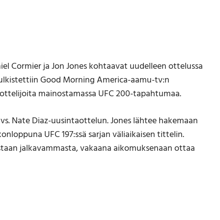
iel Cormier ja Jon Jones kohtaavat uudelleen ottelussa
julkistettiin Good Morning America-aamu-tv:n
n ottelijoita mainostamassa UFC 200-tapahtumaa.
s. Nate Diaz-uusintaottelun. Jones lähtee hakemaan
nloppuna UFC 197:ssä sarjan väliaikaisen tittelin.
mastaan jalkavammasta, vakaana aikomuksenaan ottaa