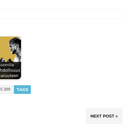
sonilla
hdollisuus
aruuteen
FC 200
TAGS
NEXT POST