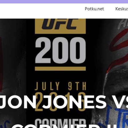
Potku.net
Kesku
 JON JONES V