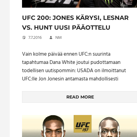
UFC 200: JONES KÄRYSI, LESNAR
VS. HUNT UUSI PÄÄOTTELU
7.7.2016
NM
Vain kolme päivää ennen UFC:n suurinta
tapahtumaa Dana White joutui pudottamaan
todellisen uutispommin: USADA on ilmoittanut
UFC:lle Jon Jonesin antamasta mahdollisesti
READ MORE