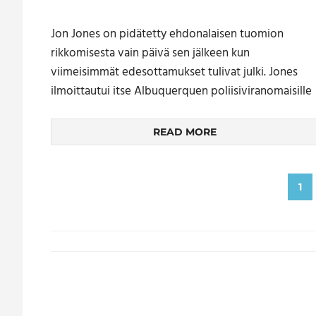
Jon Jones on pidätetty ehdonalaisen tuomion
rikkomisesta vain päivä sen jälkeen kun
viimeisimmät edesottamukset tulivat julki. Jones
ilmoittautui itse Albuquerquen poliisiviranomaisille
READ MORE
Artikkelien
1
sivutus