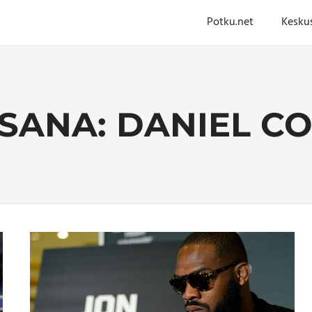
Potku.net
Kesku
NSANA:
DANIEL C