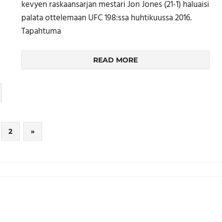
kevyen raskaansarjan mestari Jon Jones (21-1) haluaisi
palata ottelemaan UFC 198:ssa huhtikuussa 2016.
Tapahtuma
READ MORE
Next
2
»
Posts