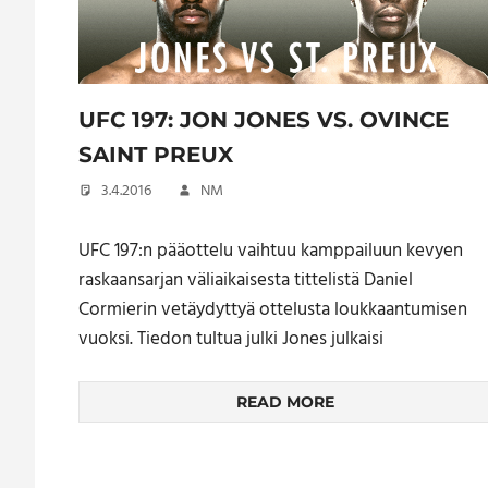
UFC 197: JON JONES VS. OVINCE
SAINT PREUX
3.4.2016
NM
UFC 197:n pääottelu vaihtuu kamppailuun kevyen
raskaansarjan väliaikaisesta tittelistä Daniel
Cormierin vetäydyttyä ottelusta loukkaantumisen
vuoksi. Tiedon tultua julki Jones julkaisi
READ MORE