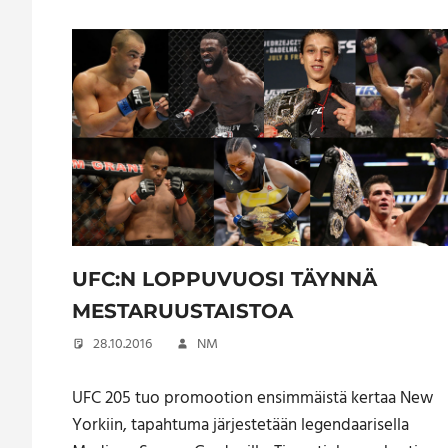
UFC:N LOPPUVUOSI TÄYNNÄ
MESTARUUSTAISTOA
28.10.2016
NM
UFC 205 tuo promootion ensimmäistä kertaa New
Yorkiin, tapahtuma järjestetään legendaarisella