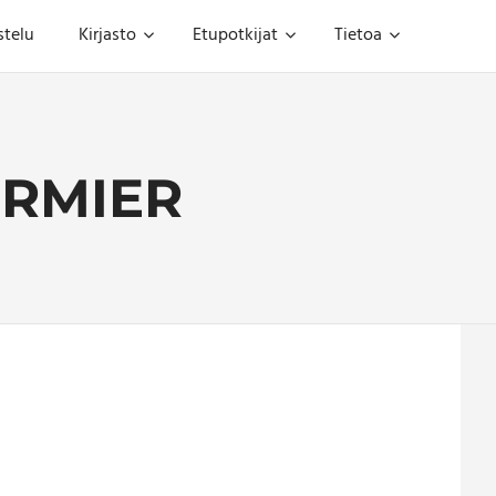
stelu
Kirjasto
Etupotkijat
Tietoa
ORMIER