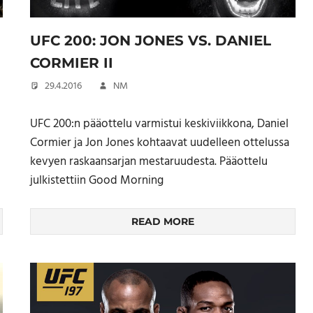
UFC 200: JON JONES VS. DANIEL
CORMIER II
29.4.2016
NM
UFC 200:n pääottelu varmistui keskiviikkona, Daniel
Cormier ja Jon Jones kohtaavat uudelleen ottelussa
kevyen raskaansarjan mestaruudesta. Pääottelu
julkistettiin Good Morning
READ MORE