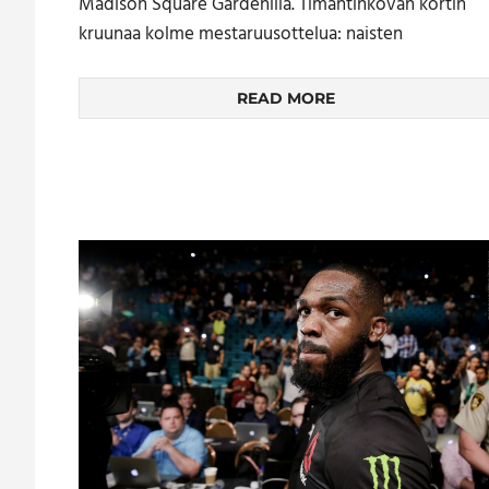
Madison Square Gardenilla. Timantinkovan kortin
kruunaa kolme mestaruusottelua: naisten
READ MORE