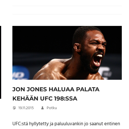
JON JONES HALUAA PALATA
KEHÄÄN UFC 198:SSA
19.11.2015
Potku
UFC:stä hyllytetty ja paluuluvankin jo saanut entinen