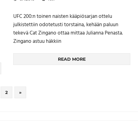
UFC 200:n toinen naisten kääpiösarjan ottelu
julkistettiin odotetusti torstaina, kehään paluun
tekevä Cat Zingano ottaa mittaa Julianna Penasta.
Zingano astuu häkkiin
READ MORE
Next
2
»
Posts