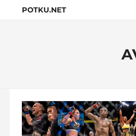
Skip
POTKU.NET
to
content
kamppailulajien
verkkoyhteisö
A