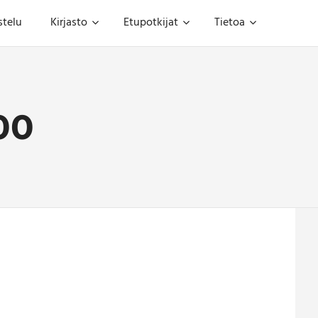
stelu
Kirjasto
Etupotkijat
Tietoa
00