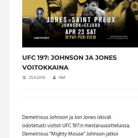
UFC 197: JOHNSON JA JONES
VOITOKKAINA
25.4.2016
NM
Demetrious Johnson ja Jon Jones iskivät
odotetusti voitot UFC 197:n mestaruusotteluissa.
Demetrious ”Mighty Mouse” Johnson jatkoi