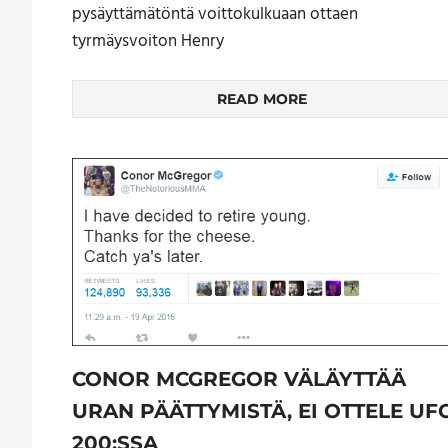
pysäyttämätöntä voittokulkuaan ottaen
tyrmäysvoiton Henry
READ MORE
CONOR MCGREGOR VÄLÄYTTÄÄ
URAN PÄÄTTYMISTÄ, EI OTTELE UF
200:SSA