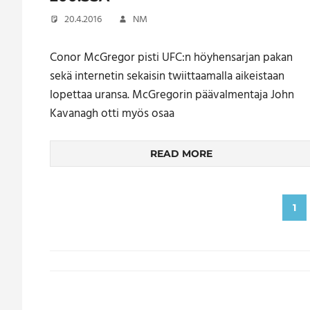
20.4.2016
NM
Conor McGregor pisti UFC:n höyhensarjan pakan
sekä internetin sekaisin twiittaamalla aikeistaan
lopettaa uransa. McGregorin päävalmentaja John
Kavanagh otti myös osaa
READ MORE
Artikkelien
1
sivutus