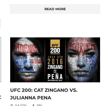
READ MORE
UFC 200: CAT ZINGANO VS.
C
JULIANNA PENA
8.4.2016
NM