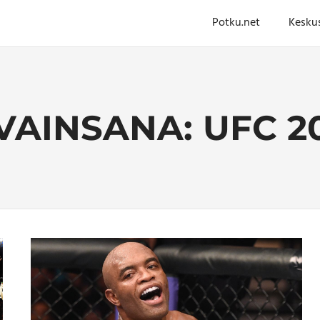
Potku.net
Kesku
VAINSANA:
UFC 2