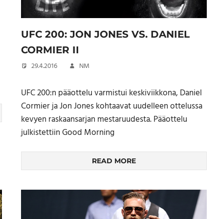
UFC 200: JON JONES VS. DANIEL
CORMIER II
29.4.2016
NM
UFC 200:n pääottelu varmistui keskiviikkona, Daniel
Cormier ja Jon Jones kohtaavat uudelleen ottelussa
kevyen raskaansarjan mestaruudesta. Pääottelu
julkistettiin Good Morning
READ MORE