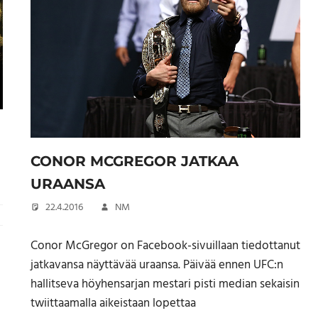
CONOR MCGREGOR JATKAA
URAANSA
22.4.2016
NM
Conor McGregor on Facebook-sivuillaan tiedottanut
jatkavansa näyttävää uraansa. Päivää ennen UFC:n
hallitseva höyhensarjan mestari pisti median sekaisin
twiittaamalla aikeistaan lopettaa