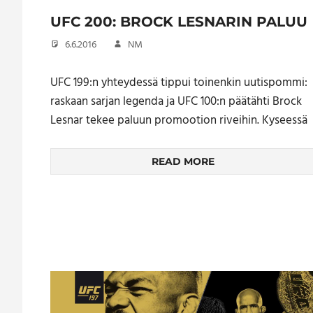
UFC 200: BROCK LESNARIN PALUU
6.6.2016
NM
UFC 199:n yhteydessä tippui toinenkin uutispommi:
raskaan sarjan legenda ja UFC 100:n päätähti Brock
Lesnar tekee paluun promootion riveihin. Kyseessä
READ MORE