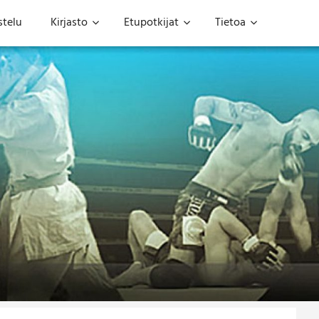
stelu
Kirjasto
Etupotkijat
Tietoa