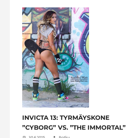
INVICTA 13: TYRMÄYSKONE
”CYBORG” VS. ”THE IMMORTAL”
30.6.2015
Potku