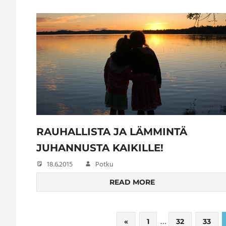
RAUHALLISTA JA LÄMMINTÄ
JUHANNUSTA KAIKILLE!
18.6.2015
Potku
READ MORE
Artikkelien
…
Previous
«
1
32
33