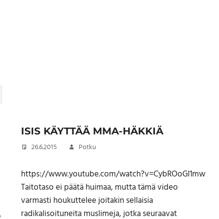
ISIS KÄYTTÄÄ MMA-HÄKKIÄ
26.6.2015
Potku
https://www.youtube.com/watch?v=CybROoGI1mw
Taitotaso ei päätä huimaa, mutta tämä video
varmasti houkuttelee joitakin sellaisia
radikalisoituneita muslimeja, jotka seuraavat
o