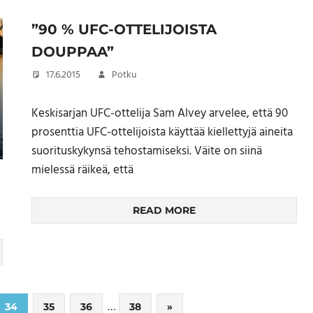
”90 % UFC-OTTELIJOISTA
DOUPPAA”
17.6.2015
Potku
Keskisarjan UFC-ottelija Sam Alvey arvelee, että 90
prosenttia UFC-ottelijoista käyttää kiellettyjä aineita
suorituskykynsä tehostamiseksi. Väite on siinä
mielessä räikeä, että
READ MORE
…
Next
34
35
36
38
»