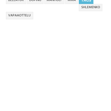
BELLATOR
DOPING
MANHOEF
MMA
TAGS
SHLEMENKO
VAPAAOTTELU