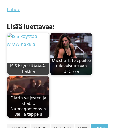
Lähde
Lisää luettavaa:
Miesha Tate epäilee
ISIS käyttää MMA-
tulevaisuuttaan
häkkiä
UFC:ssä
Diazin veljesten ja
Khabib
Nurmagomedovin
välillä tappelu