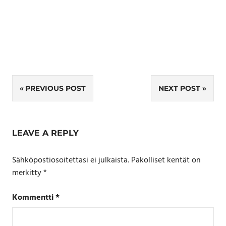
Artikkelien
PREVIOUS POST
NEXT POST
selaus
LEAVE A REPLY
Sähköpostiosoitettasi ei julkaista.
Pakolliset kentät on
merkitty
*
Kommentti
*