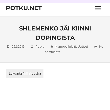
Skip
POTKU.NET
to
Menu
content
kamppailulajien
verkkoyhteisö
SHLEMENKO JÄI KIINNI
DOPINGISTA
25.6.2015
Potku
Kamppailulajit
,
Uutiset
No
comments