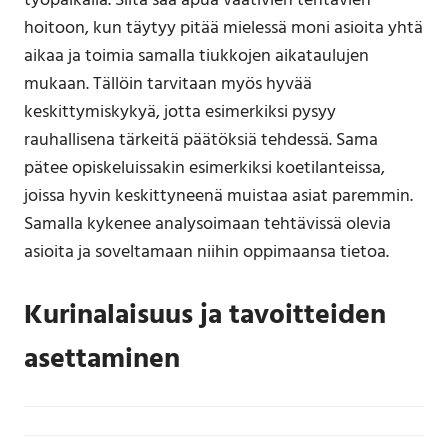
työpaikalla. Siitä saa apua vaativien tehtävien
hoitoon, kun täytyy pitää mielessä moni asioita yhtä
aikaa ja toimia samalla tiukkojen aikataulujen
mukaan. Tällöin tarvitaan myös hyvää
keskittymiskykyä, jotta esimerkiksi pysyy
rauhallisena tärkeitä päätöksiä tehdessä. Sama
pätee opiskeluissakin esimerkiksi koetilanteissa,
joissa hyvin keskittyneenä muistaa asiat paremmin.
Samalla kykenee analysoimaan tehtävissä olevia
asioita ja soveltamaan niihin oppimaansa tietoa.
Kurinalaisuus ja tavoitteiden
asettaminen