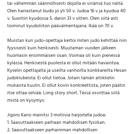
tai vähemmän säännöllisesti dojolla ei sinänsä tuo näitä.
Olen harrastanut budo jo yli 50 v. Judoa 16 v ja kyudoa 40
v. Suoritin kyudossa 5. danin 33 v sitten. Olen siitä asti
toiminut kyudoliiton päävalmentajana. Ikää on 70 v.
Muistan kun judo-opettaja kertoi miten judo kehittää niin
fyysisesti kuin henkisesti. Muutaman vuoden jälkeen
huomasin ensimmäisen osan. Voimaa oli kuin pienessä
kylässä. Henkisestä puolesta ei ollut mitään havaintoa.
Kyselin opettajalta ja useilta vanhoilta konkkareilta Hesan
judoklubeista. Ei ollut tietoa. Jotain tämän artikkelin
mukaista kuulin. Ei ollut kovin konkreettista, joten päätin
itse ottaa selvää. Long story short. Tässä osviittaa siitä
mistä on kysymys:
Jigoro Kano mainitsi 3 motiivia harjoitella judoa:
1. Saavuttaakseen parhaan mahdollisen fysiikan.
2. Saavuttaakseen parhaimman mahdollisen