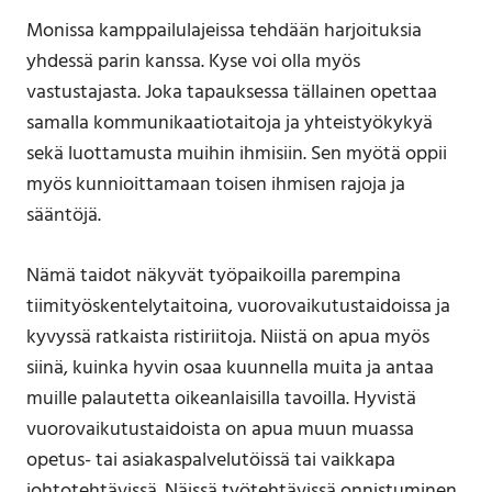
Monissa kamppailulajeissa tehdään harjoituksia
yhdessä parin kanssa. Kyse voi olla myös
vastustajasta. Joka tapauksessa tällainen opettaa
samalla kommunikaatiotaitoja ja yhteistyökykyä
sekä luottamusta muihin ihmisiin. Sen myötä oppii
myös kunnioittamaan toisen ihmisen rajoja ja
sääntöjä.
Nämä taidot näkyvät työpaikoilla parempina
tiimityöskentelytaitoina, vuorovaikutustaidoissa ja
kyvyssä ratkaista ristiriitoja. Niistä on apua myös
siinä, kuinka hyvin osaa kuunnella muita ja antaa
muille palautetta oikeanlaisilla tavoilla. Hyvistä
vuorovaikutustaidoista on apua muun muassa
opetus- tai asiakaspalvelutöissä tai vaikkapa
johtotehtävissä. Näissä työtehtävissä onnistuminen