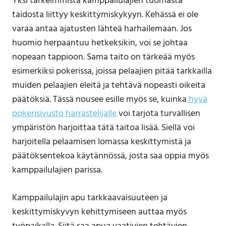
Yksi tärkeimmistä kamppailulajien tuomasta
taidosta liittyy keskittymiskykyyn. Kehässä ei ole
varaa antaa ajatusten lähteä harhailemaan. Jos
huomio herpaantuu hetkeksikin, voi se johtaa
nopeaan tappioon. Sama taito on tärkeää myös
esimerkiksi pokerissa, joissa pelaajien pitää tarkkailla
muiden pelaajien eleitä ja tehtävä nopeasti oikeita
päätöksiä. Tässä nousee esille myös se, kuinka
hyvä
pokerisivusto harrastelijalle
voi tarjota turvallisen
ympäristön harjoittaa tätä taitoa lisää. Siellä voi
harjoitella pelaamisen lomassa keskittymistä ja
päätöksentekoa käytännössä, josta saa oppia myös
kamppailulajien parissa.
Kamppailulajin apu tarkkaavaisuuteen ja
keskittymiskyvyn kehittymiseen auttaa myös