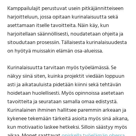
Kamppailulajit perustuvat usein pitkäjännitteiseen
harjoitteluun, jossa opitaan kurinalaisuutta sekä
asettamaan itselle tavoitteita. Näin käy, kun
harjoitellaan säännöllisesti, noudatetaan ohjeita ja
sitoudutaan prosessiin. Tällaisesta kurinalaisuudesta
on hyötyä muissakin elämän osa-alueissa.
Kurinalaisuutta tarvitaan myös työelämässä. Se
näkyy siinä siten, kuinka projektit viedään loppuun
asti ja aikatauluista pidetään kiinni sekä tehtävän
hoidetaan huolellisesti. Myös opinnoissa asetetaan
tavoitteita ja seurataan samalla omaa edistystä.
Kurinalainen ihminen hallitsee paremmin arkeaan ja
kykenee tekemään tärkeitä asioita myös sinä aikana,
kun motivaatio laskee hetkeksi. Silloin säästyy myös
aikaa. Monet saattavat
opiskella työelämän ohessa
,