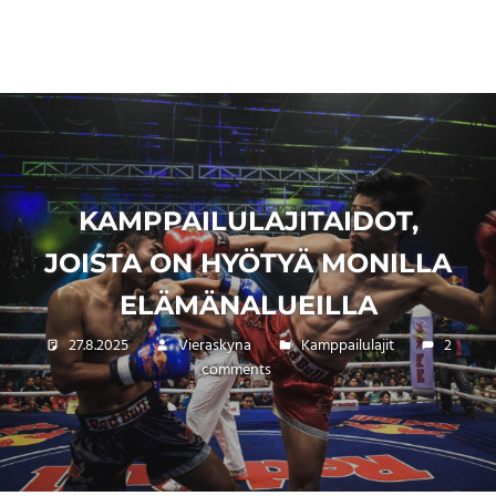
KAMPPAILULAJITAIDOT,
JOISTA ON HYÖTYÄ MONILLA
ELÄMÄNALUEILLA
27.8.2025
Vieraskyna
Kamppailulajit
2
comments