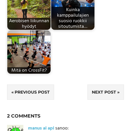
Kuinka
kamppailulajien
Aerobisen liikunnan
suosio ruokkii
hyödyt
sitoutumista…
Mitä on CrossFit?
Artikkelien
PREVIOUS POST
NEXT POST
selaus
2 COMMENTS
manus ai api
sanoo: