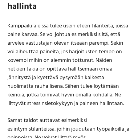
hallinta
Kamppailulajeissa tulee usein eteen tilanteita, joissa
paine kasvaa. Se voi johtua esimerkiksi siitä, että
arvelee vastustajan olevan itseään parempi. Sekin
voi aiheuttaa paineita, jos harjoitusten tempo on
kovempi mihin on aiemmin tottunut. Näiden
hetkien takia on opittava hallitsemaan omaa
jännitystä ja kyettävä pysymään kaikesta
huolimatta rauhallisena. Siihen tulee löytämään
keinoja, jotka toimivat hyvin omalla kohdalla. Ne
liittyvät stressinsietokykyyn ja paineen hallintaan.
Samat taidot auttavat esimerkiksi
esiintymistilanteissa, joihin joudutaan työpaikoilla ja
opinnoissa. Ne voivat liittyä myös