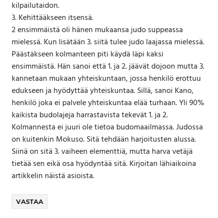
kilpailutaidon.
3. Kehittääkseen itsensä.
2 ensimmäistä oli hänen mukaansa judo suppeassa
mielessä. Kun lisätään 3. siitä tulee judo laajassa mielessä.
Päästäkseen kolmanteen piti käydä läpi kaksi
ensimmäistä. Hän sanoi että 1. ja 2. jäävät dojoon mutta 3.
kannetaan mukaan yhteiskuntaan, jossa henkilö erottuu
edukseen ja hyödyttää yhteiskuntaa. Sillä, sanoi Kano,
henkilö joka ei palvele yhteiskuntaa elää turhaan. Yli 90%
kaikista budolajeja harrastavista tekevät 1. ja 2.
Kolmannesta ei juuri ole tietoa budomaailmassa. Judossa
on kuitenkin Mokuso. Sitä tehdään harjoitusten alussa.
Siinä on sitä 3. vaiheen elementtiä, mutta harva vetäjä
tietää sen eikä osa hyödyntää sitä. Kirjoitan lähiaikoina
artikkelin näistä asioista.
VASTAA