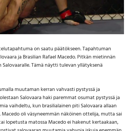
aottelutapahtuma on saatu päätökseen. Tapahtuman
alovaara ja Brasilian Rafael Macedo. Pitkän mietinnän
Salovaaralle. Tämä näytti tulevan yllätyksenä
osumalla muutaman kerran vahvasti pystyssä ja
puolestaan Salovaara haki paremmat osumat pystyssä ja
ia vaihdeltu, kun brasilialainen piti Salovaara allaan
n. Macedo oli väsyneemmän näköinen ottelija, mutta sai
jä tai lopetusta matossa Macedo ei hakenut kertaakaan,
 arvostivat salovaaran muutamia vahvoja iskuja enemmän