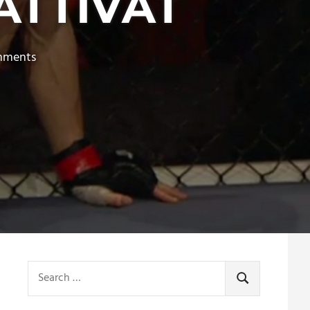
ÄTTIVÄT
mments
Search
for:
SEARCH