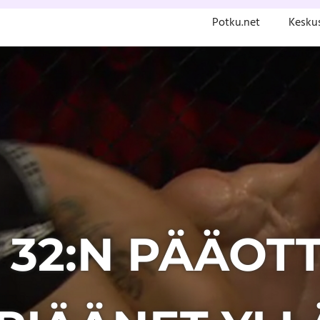
Potku.net
Kesku
 32:N PÄÄOT