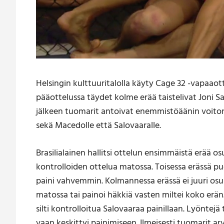
Helsingin kulttuuritalolla käyty Cage 32 -vapa
pääottelussa täydet kolme erää taistelivat Joni S
jälkeen tuomarit antoivat enemmistöäänin voiton 
sekä Macedolle että Salovaaralle.
Brasilialainen hallitsi ottelun ensimmäistä erää 
kontrolloiden ottelua matossa. Toisessa erässä 
paini vahvemmin. Kolmannessa erässä ei juuri osum
matossa tai painoi häkkiä vasten miltei koko erä
silti kontrolloitua Salovaaraa painillaan. Lyönte
vaan keskittyi painimiseen. Ilmeisesti tuomarit