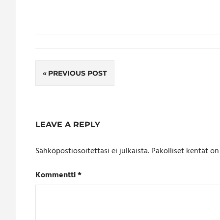
Artikkelien
selaus
PREVIOUS POST
LEAVE A REPLY
Sähköpostiosoitettasi ei julkaista.
Pakolliset kentät o
Kommentti
*