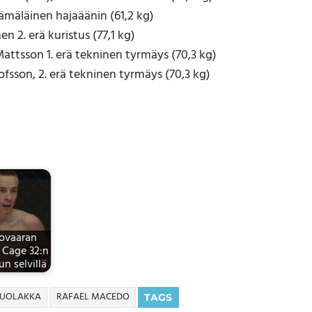
Hämäläinen hajaäänin (61,2 kg)
en 2. erä kuristus (77,1 kg)
 Mattsson 1. erä tekninen tyrmäys (70,3 kg)
ofsson, 2. erä tekninen tyrmäys (70,3 kg)
lovaaran
 Cage 32:n
n selvillä
PUOLAKKA
RAFAEL MACEDO
TAGS