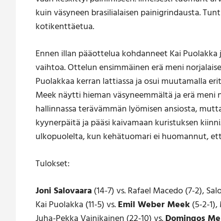
kuin väsyneen brasilialaisen painigrindausta. Tun
kotikenttäetua.
Ennen illan pääottelua kohdanneet Kai Puolakka 
vaihtoa. Ottelun ensimmäinen erä meni norjalais
Puolakkaa kerran lattiassa ja osui muutamalla erit
Meek näytti hieman väsyneemmältä ja erä meni ni
hallinnassa terävämmän lyömisen ansiosta, mutta
kyynerpäitä ja pääsi kaivamaan kuristuksen kiinni
ulkopuolelta, kun kehätuomari ei huomannut, että
Tulokset:
Joni Salovaara
(14-7) vs. Rafael Macedo (7-2), S
Kai Puolakka (11-5) vs.
Emil Weber Meek
(5-2-1),
Juha-Pekka Vainikainen (22-10) vs.
Domingos Me