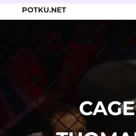
Skip
POTKU.NET
to
content
kamppailulajien
verkkoyhteisö
CAGE