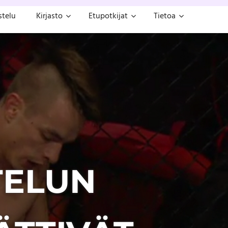
stelu
Kirjasto
Etupotkijat
Tietoa
TELUN