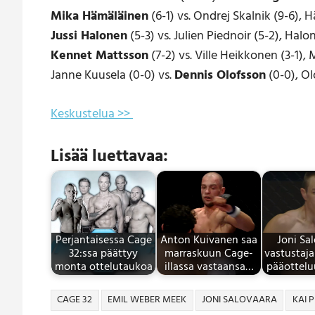
Mika Hämäläinen
(6-1) vs. Ondrej Skalnik (9-6), 
Jussi Halonen
(5-3) vs. Julien Piednoir (5-2), Halon
Kennet Mattsson
(7-2) vs. Ville Heikkonen (3-1),
Janne Kuusela (0-0) vs.
Dennis Olofsson
(0-0), Ol
Keskustelua >>
Lisää luettavaa:
Perjantaisessa Cage
Anton Kuivanen saa
Joni Sa
32:ssa päättyy
marraskuun Cage-
vastustaja
monta ottelutaukoa
illassa vastaansa…
pääotteluu
CAGE 32
EMIL WEBER MEEK
JONI SALOVAARA
KAI 