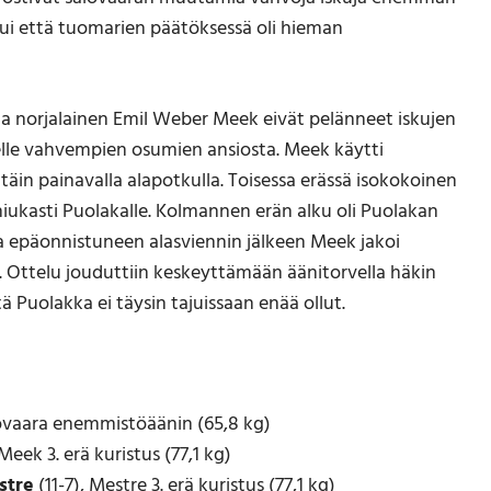
tui että tuomarien päätöksessä oli hieman
ja norjalainen Emil Weber Meek eivät pelänneet iskujen
elle vahvempien osumien ansiosta. Meek käytti
täin painavalla alapotkulla. Toisessa erässä isokokoinen
ukasti Puolakalle. Kolmannen erän alku oli Puolakan
 epäonnistuneen alasviennin jälkeen Meek jakoi
. Ottelu jouduttiin keskeyttämään äänitorvella häkin
 Puolakka ei täysin tajuissaan enää ollut.
alovaara enemmistöäänin (65,8 kg)
 Meek 3. erä kuristus (77,1 kg)
stre
(11-7), Mestre 3. erä kuristus (77,1 kg)