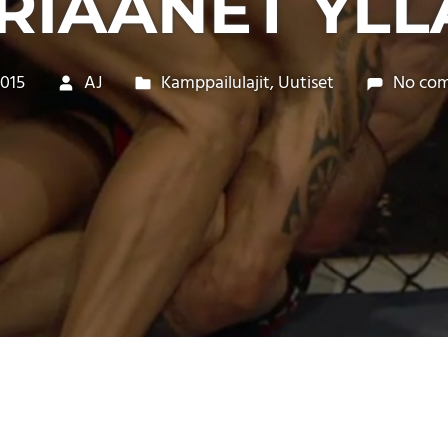
IÄÄNET YLL
2015
AJ
Kamppailulajit
,
Uutiset
No co