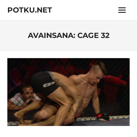
Skip
POTKU.NET
to
Menu
content
kamppailulajien
verkkoyhteisö
AVAINSANA:
CAGE 32