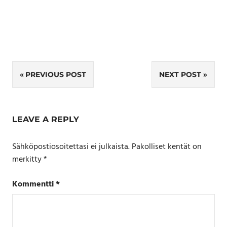
Artikkelien
PREVIOUS POST
NEXT POST
selaus
LEAVE A REPLY
Sähköpostiosoitettasi ei julkaista.
Pakolliset kentät on
merkitty
*
Kommentti
*