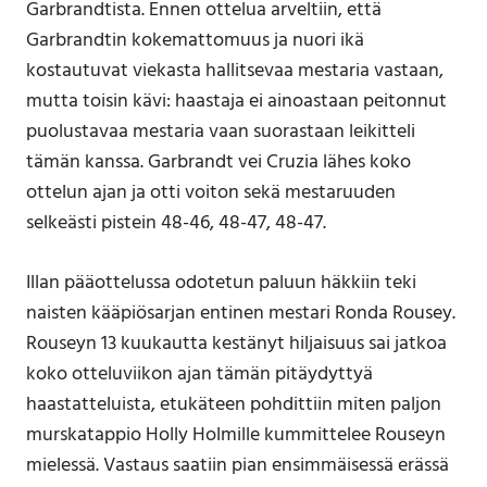
Garbrandtista. Ennen ottelua arveltiin, että
Garbrandtin kokemattomuus ja nuori ikä
kostautuvat viekasta hallitsevaa mestaria vastaan,
mutta toisin kävi: haastaja ei ainoastaan peitonnut
puolustavaa mestaria vaan suorastaan leikitteli
tämän kanssa. Garbrandt vei Cruzia lähes koko
ottelun ajan ja otti voiton sekä mestaruuden
selkeästi pistein 48-46, 48-47, 48-47.
Illan pääottelussa odotetun paluun häkkiin teki
naisten kääpiösarjan entinen mestari Ronda Rousey.
Rouseyn 13 kuukautta kestänyt hiljaisuus sai jatkoa
koko otteluviikon ajan tämän pitäydyttyä
haastatteluista, etukäteen pohdittiin miten paljon
murskatappio Holly Holmille kummittelee Rouseyn
mielessä. Vastaus saatiin pian ensimmäisessä erässä