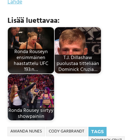
Lähde
Lisää luettavaa:
Ronda Rouseyn
ensimmäinen
T.J. Dillashaw
haastattelu UFC
puolustaa titteliään
193:n…
Dominick Cruzia…
Ronda Rousey siirtyy
showpainiin
AMANDA NUNES
CODY GARBRANDT
TAGS