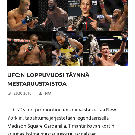
UFC:N LOPPUVUOSI TÄYNNÄ
MESTARUUSTAISTOA
28.10.2016
NM
UFC 205 tuo promootion ensimmäistä kertaa New
Yorkiin, tapahtuma järjestetään legendaarisella
Madison Square Gardenilla. Timantinkovan kortin
kruunaa kolme mestaruusottelua: naisten