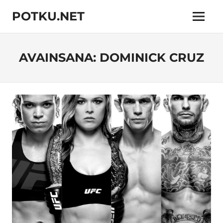
Skip
POTKU.NET
to
Menu
content
kamppailulajien
verkkoyhteisö
AVAINSANA:
DOMINICK CRUZ