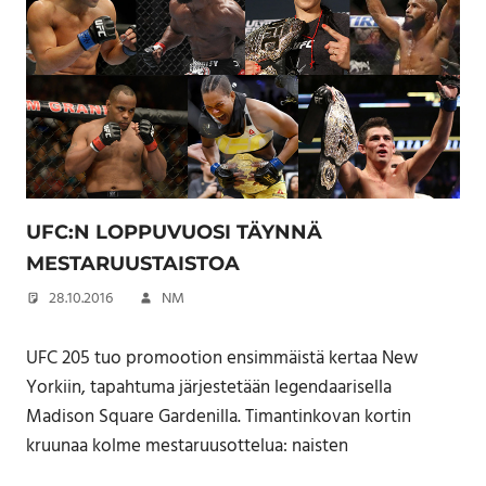
UFC:N LOPPUVUOSI TÄYNNÄ
MESTARUUSTAISTOA
28.10.2016
NM
UFC 205 tuo promootion ensimmäistä kertaa New
Yorkiin, tapahtuma järjestetään legendaarisella
Madison Square Gardenilla. Timantinkovan kortin
kruunaa kolme mestaruusottelua: naisten