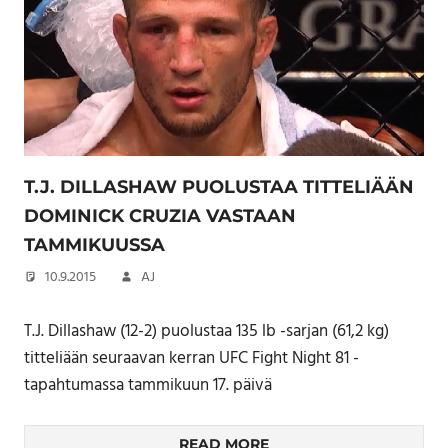
T.J. DILLASHAW PUOLUSTAA TITTELIÄÄN
DOMINICK CRUZIA VASTAAN
TAMMIKUUSSA
10.9.2015
AJ
T.J. Dillashaw (12-2) puolustaa 135 lb -sarjan (61,2 kg)
titteliään seuraavan kerran UFC Fight Night 81 -
tapahtumassa tammikuun 17. päivä
READ MORE