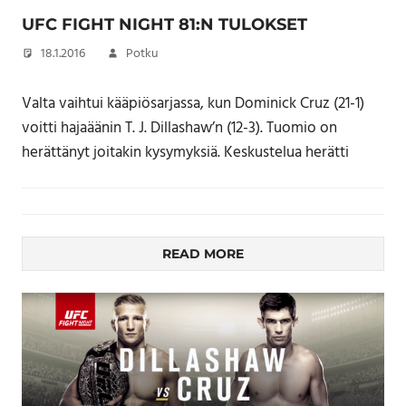
UFC FIGHT NIGHT 81:N TULOKSET
18.1.2016
Potku
Valta vaihtui kääpiösarjassa, kun Dominick Cruz (21-1)
voitti hajaäänin T. J. Dillashaw’n (12-3). Tuomio on
herättänyt joitakin kysymyksiä. Keskustelua herätti
READ MORE