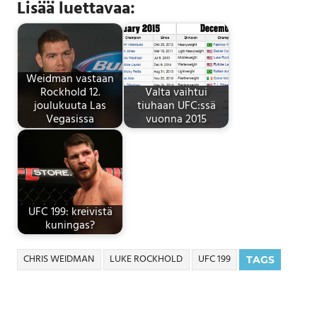
Lisää luettavaa:
Weidman vastaan
Rockhold 12.
Valta vaihtui
joulukuuta Las
tiuhaan UFC:ssä
Vegasissa
vuonna 2015
UFC 199: kreivistä
kuningas?
CHRIS WEIDMAN
LUKE ROCKHOLD
UFC 199
TAGS