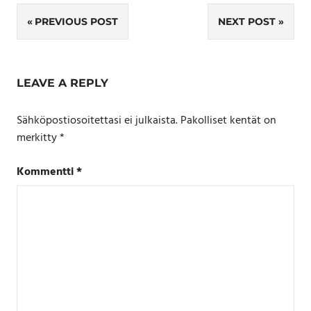
Artikkelien
PREVIOUS POST
NEXT POST
selaus
LEAVE A REPLY
Sähköpostiosoitettasi ei julkaista.
Pakolliset kentät on
merkitty
*
Kommentti
*