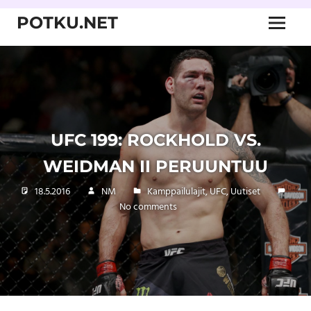
Skip
POTKU.NET
to
Menu
content
kamppailulajien
verkkoyhteisö
UFC 199: ROCKHOLD VS.
WEIDMAN II PERUUNTUU
18.5.2016
NM
Kamppailulajit
,
UFC
,
Uutiset
No comments