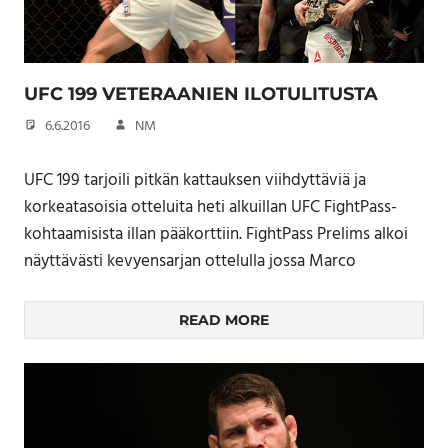
UFC 199 VETERAANIEN ILOTULITUSTA
6.6.2016
NM
UFC 199 tarjoili pitkän kattauksen viihdyttäviä ja
korkeatasoisia otteluita heti alkuillan UFC FightPass-
kohtaamisista illan pääkorttiin. FightPass Prelims alkoi
näyttävästi kevyensarjan ottelulla jossa Marco
READ MORE