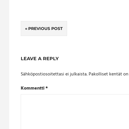
Artikkelien
PREVIOUS POST
selaus
LEAVE A REPLY
Sähköpostiosoitettasi ei julkaista.
Pakolliset kentät o
Kommentti
*