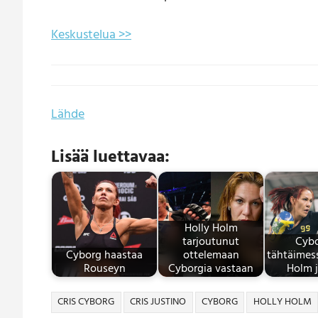
Keskustelua >>
Lähde
Lisää luettavaa:
Holly Holm
tarjoutunut
Cybo
Cyborg haastaa
ottelemaan
tähtäimes
Rouseyn
Cyborgia vastaan
Holm j
CRIS CYBORG
CRIS JUSTINO
CYBORG
HOLLY HOLM