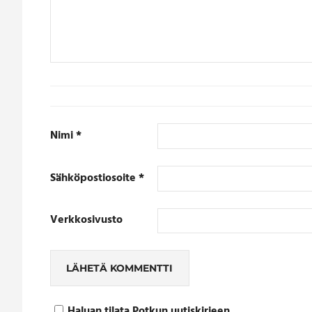
Nimi
*
Sähköpostiosoite
*
Verkkosivusto
Haluan tilata Potkun uutiskirjeen