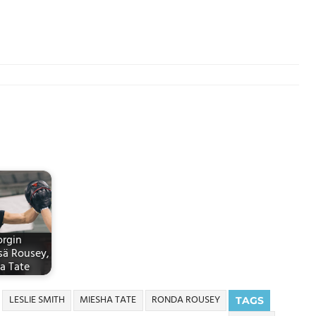
rgin
sä Rousey,
a Tate
LESLIE SMITH
MIESHA TATE
RONDA ROUSEY
TAGS