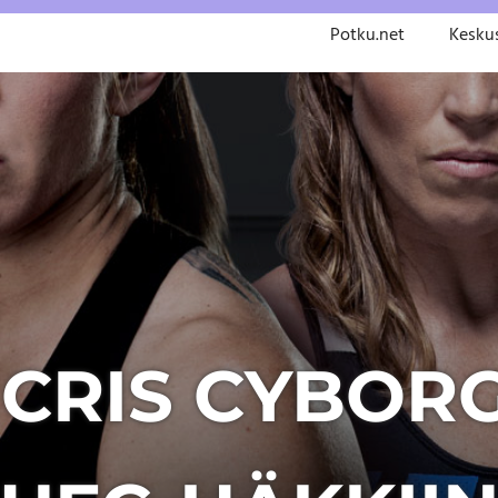
Potku.net
Kesku
: CRIS CYBORG