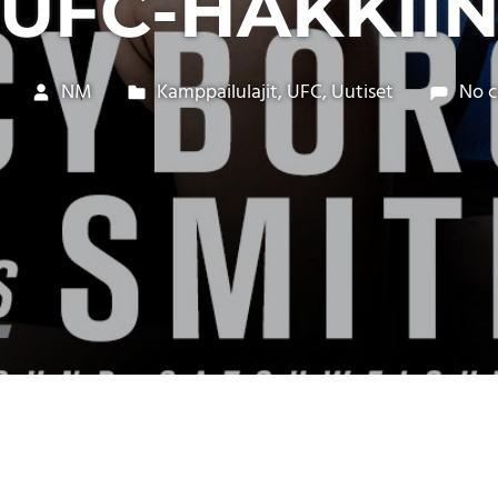
UFC-HÄKKII
NM
Kamppailulajit
,
UFC
,
Uutiset
No 