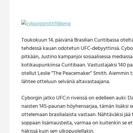
Toukokuun 14. päivänä Brasilian Curitibassa otelta
tehdessä kauan odotetun UFC-debyyttinsä. Cybor
pitkään, Justino kampanjoi sosiaalisessa mediassa
kotikaupunkiinsa Curitibaan. Vastustajaksi 140 p
otellut Leslie ”The Peacemaker” Smith. Aiemmin t
lähtee otteluun selvänä altavastaajana.
Cyborgin jatko UFC:n riveissä on edelleen auki:
naisten 145-paunan höyhensarjaa, tämän lisäksi 
ottelemaan brasilialaista vastaan. Nähtäväksi 
soppaan lisämausteita, varmaa on kuitenkin se et
häkissä kuin sen ulkopuolellakin.