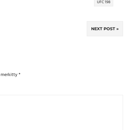
UFC 198
NEXT POST
n merkitty
*