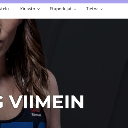
stelu
Kirjasto
Etupotkijat
Tietoa
 VIIMEIN