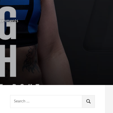
N
comments
Search
for:
SEARCH