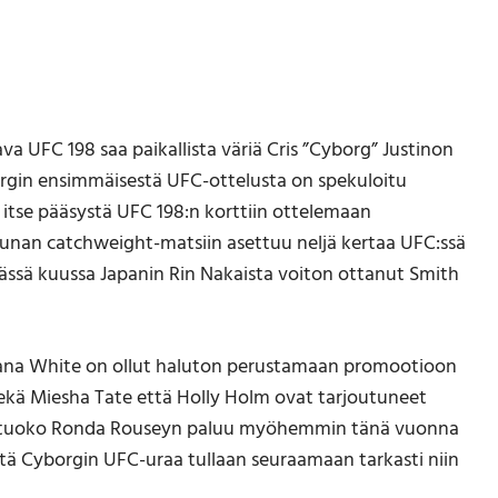
va UFC 198 saa paikallista väriä Cris ”Cyborg” Justinon
gin ensimmäisestä UFC-ottelusta on spekuloitu
 itse pääsystä UFC 198:n korttiin ottelemaan
aunan catchweight-matsiin asettuu neljä kertaa UFC:ssä
ässä kuussa Japanin Rin Nakaista voiton ottanut Smith
 Dana White on ollut haluton perustamaan promootioon
sekä Miesha Tate että Holly Holm ovat tarjoutuneet
jää tuoko Ronda Rouseyn paluu myöhemmin tänä vuonna
tä Cyborgin UFC-uraa tullaan seuraamaan tarkasti niin