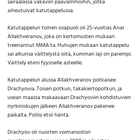
sairaalassa vakaviin päävammoihin, jotka
aiheutuivat katutappelussa.
Katutappelun toinen osapuoli oli 25-vuotias Anar
Allakhveranov, joka on kertomusten mukaan
treenannut MMA:ta. Huhujen mukaan katutappelu
sai alkunsa väittelystä siitä, kumman laji on parempi.
Väittely eteni fyysiselle asteelle.
Katutappelun alussa Allakhveranov potkaisee
Drachyovia. Toisen potkun, takakiertopotkun, ja
usean maassa makaavaan Drachyoviin kohdistuvien
nyrkiniskujen jälkeen Allakhveranov pakenee
paikalta. Poliisi etsii häntä.
Drachyov oli nuorten voimanoston