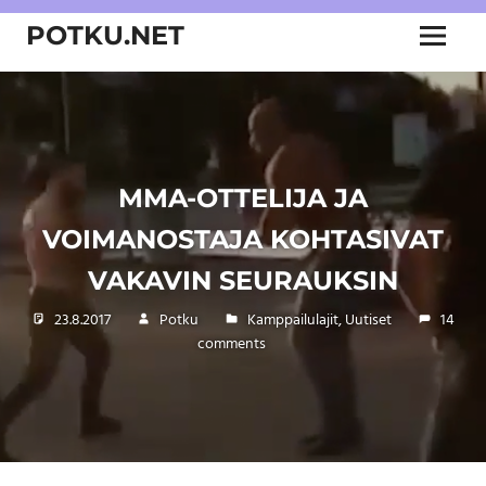
Skip
POTKU.NET
to
Menu
content
kamppailulajien
verkkoyhteisö
MMA-OTTELIJA JA
VOIMANOSTAJA KOHTASIVAT
VAKAVIN SEURAUKSIN
23.8.2017
Potku
Kamppailulajit
,
Uutiset
14
comments