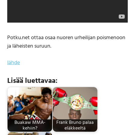
Potku.net ottaa osaa nuoren urheilijan poismenoon
ja läheisten suruun.
lähde
Lisää luettavaa:
Buakaw MMA-
Frank Bruno palaa
kehiin?
eläkkeeltä