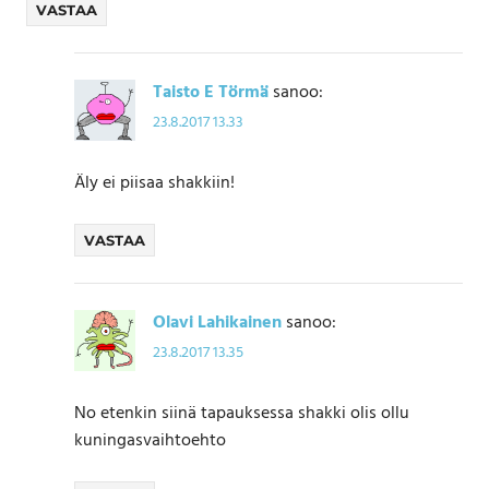
VASTAA
Taisto E Törmä
sanoo:
23.8.2017 13.33
Äly ei piisaa shakkiin!
VASTAA
Olavi Lahikainen
sanoo:
23.8.2017 13.35
No etenkin siinä tapauksessa shakki olis ollu
kuningasvaihtoehto