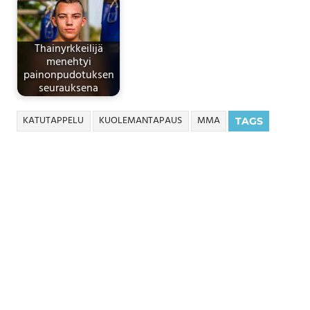
Thainyrkkeilijä
menehtyi
painonpudotuksen
seurauksena
KATUTAPPELU
KUOLEMANTAPAUS
MMA
TAGS