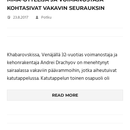
KOHTASIVAT VAKAVIN SEURAUKSIN
23.8.2017
Potku
Khabarovskissa, Venäjällä 32-vuotias voimanostaja ja
kehonrakentaja Andrei Drachyov on menehtynyt
sairaalassa vakaviin päävammoihin, jotka aiheutuivat
katutappelussa. Katutappelun toinen osapuoli oli
READ MORE