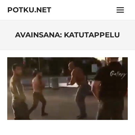
Skip
POTKU.NET
to
Menu
content
kamppailulajien
verkkoyhteisö
AVAINSANA:
KATUTAPPELU