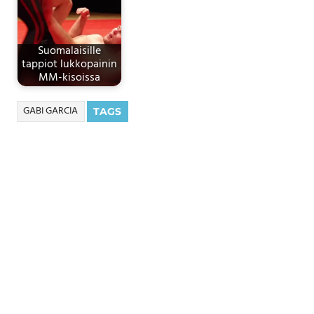
Suomalaisille
tappiot lukkopainin
MM-kisoissa
GABI GARCIA
TAGS