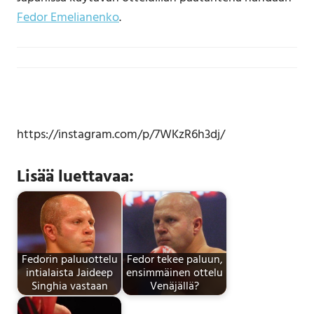
Fedor Emelianenko
.
https://instagram.com/p/7WKzR6h3dj/
Lisää luettavaa:
Fedorin paluuottelu
Fedor tekee paluun,
intialaista Jaideep
ensimmäinen ottelu
Singhia vastaan
Venäjällä?