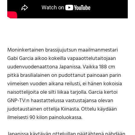
Moninkertainen brassijujutsun maailmanmestari
Gabi Garcia aikoo kokeilla vapaaottelutaitojaan
uudenvuodenaattona Japanissa. Vaikka 188 cm
pitkä brasilialainen on pudottanut painoaan parin
viimeisen vuoden aikana reilusti, ei hänen kokoisia
naisottelijoita ole silti liikaa tarjolla. Garcia kertoi
GNP-TV:n haastattelussa vastustajansa olevan
judotaustainen ottelija Kiinasta. Ottelu käydään
ilmeisesti 90 kilon painoluokassa.
Japanissa käytävän otteluillan päätähtenä nähdään