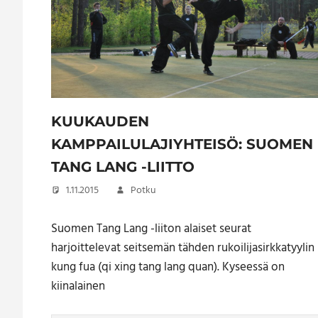
KUUKAUDEN
KAMPPAILULAJIYHTEISÖ: SUOMEN
TANG LANG -LIITTO
1.11.2015
Potku
Suomen Tang Lang -liiton alaiset seurat
harjoittelevat seitsemän tähden rukoilijasirkkatyylin
kung fua (qi xing tang lang quan). Kyseessä on
kiinalainen