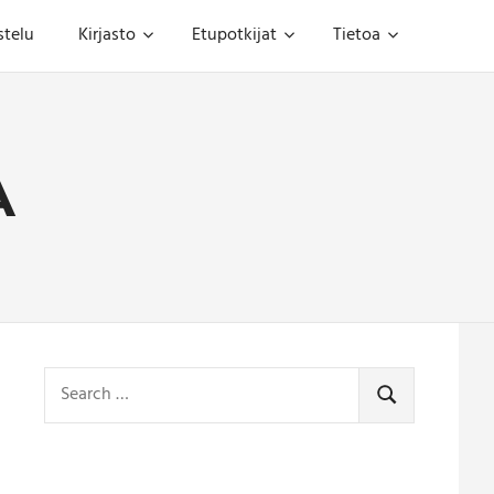
stelu
Kirjasto
Etupotkijat
Tietoa
A
Search
for:
SEARCH