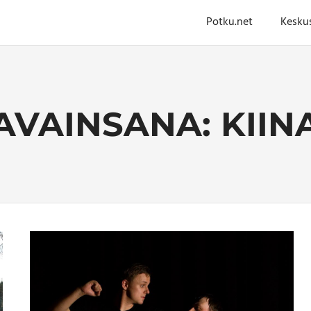
Potku.net
Kesku
AVAINSANA:
KIIN