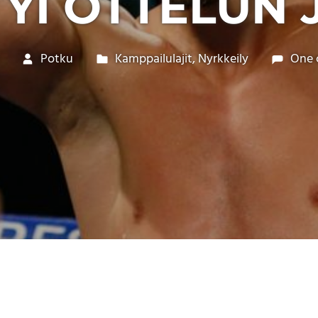
YI OTTELUN 
Potku
Kamppailulajit
,
Nyrkkeily
One