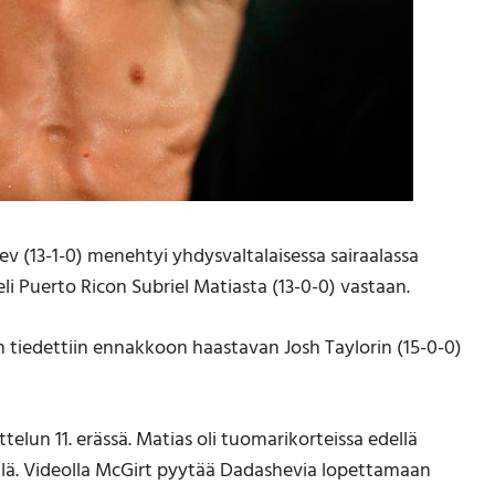
v (13-1-0) menehtyi yhdysvaltalaisessa sairaalassa
teli Puerto Ricon Subriel Matiasta (13-0-0) vastaan.
n tiedettiin ennakkoon haastavan Josh Taylorin (15-0-0)
lun 11. erässä. Matias oli tuomarikorteissa edellä
ellä. Videolla McGirt pyytää Dadashevia lopettamaan