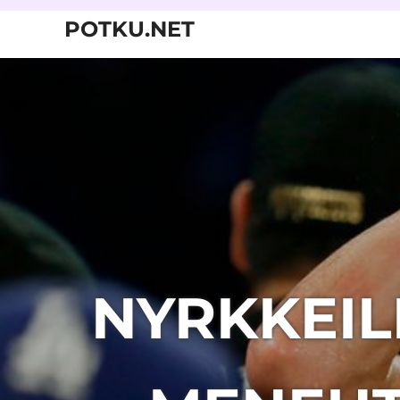
Skip
POTKU.NET
to
content
kamppailulajien
verkkoyhteisö
NYRKKEIL