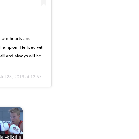
n our hearts and
Champion. He lived with
ll and always will be
Jul 23, 2019 at 12:57pm PDT
a välieriin