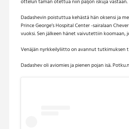
ottelun tämän otettua niin paljon iskuja vastaan.
Dadashevin poistuttua kehästä hän oksensi ja me
Prince George’s Hospital Center -sairalaan Cheve
vuoksi. Sen jälkeen hänet vaivutettiin koomaan, j
Venäjän nyrkkeilyliitto on avannut tutkimuksen 
Dadashev oli aviomies ja pienen pojan isä. Potku.