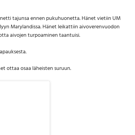
netti tajunsa ennen pukuhuonetta. Hänet vietiin UM
rlyyn Marylandissa. Hänet leikattiin aivoverenvuodon
otta aivojen turpoaminen taantuisi.
tapauksesta.
net ottaa osaa läheisten suruun.