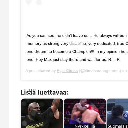
As you can see, he didn’t leave us… He always will be i
memory as strong very discipline, very dedicated, true 
one dream, to become a Champion!!! In my opinion he sti
one! Hey Max just stay there and wait for us. R. I. P.
A post shared by
Egis Klimas
(@klimasmanagement) on
Lisää luettavaa:
Nyrkkeilijä
Suomalaisi