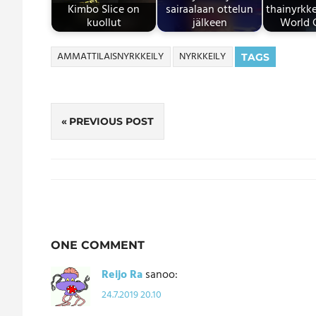
Kimbo Slice on
sairaalaan ottelun
thainyrkke
kuollut
jälkeen
World 
AMMATTILAISNYRKKEILY
NYRKKEILY
TAGS
Artikkelien
PREVIOUS POST
selaus
ONE COMMENT
Reijo Ra
sanoo:
24.7.2019 20.10