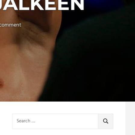
JÄLKEEN
 comment
Search
for:
SEARCH