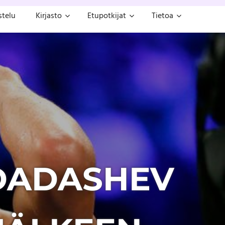
stelu
Kirjasto
Etupotkijat
Tietoa
 DADASHEV