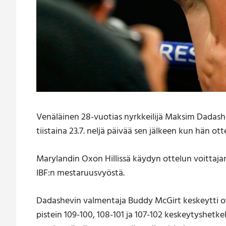
Venäläinen 28-vuotias nyrkkeilijä Maksim Dadashe
tiistaina 23.7. neljä päivää sen jälkeen kun hän ot
Marylandin Oxon Hillissä käydyn ottelun voittaja
IBF:n mestaruusvyöstä.
Dadashevin valmentaja Buddy McGirt keskeytti otte
pistein 109-100, 108-101 ja 107-102 keskeytyshetk