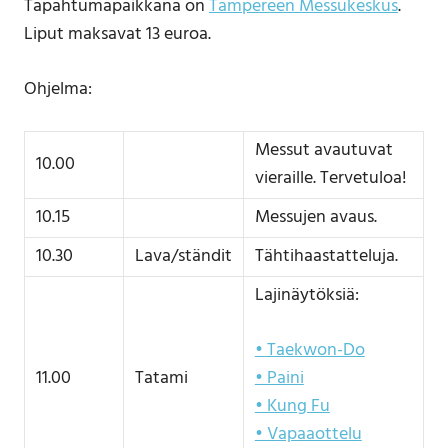
Tapahtumapaikkana on
Tampereen Messukeskus
.
Liput maksavat 13 euroa.
Ohjelma:
Messut avautuvat
10.00
vieraille. Tervetuloa!
10.15
Messujen avaus.
10.30
Lava/ständit
Tähtihaastatteluja.
Lajinäytöksiä:
• Taekwon-Do
11.00
Tatami
• Paini
• Kung Fu
• Vapaaottelu