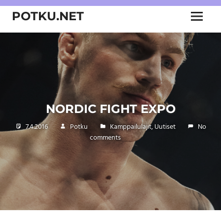
Skip
POTKU.NET
to
Menu
content
kamppailulajien
verkkoyhteisö
NORDIC FIGHT EXPO
7.4.2016
Potku
Kamppailulajit
,
Uutiset
No
comments