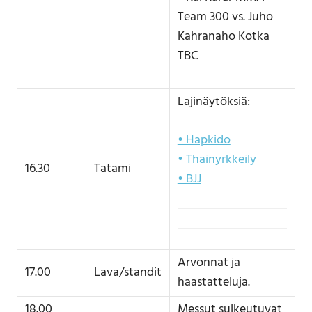
Team 300 vs. Juho
Kahranaho Kotka
TBC
Lajinäytöksiä:
• Hapkido
• Thainyrkkeily
16.30
Tatami
• BJJ
Arvonnat ja
17.00
Lava/standit
haastatteluja.
18.00
Messut sulkeutuvat