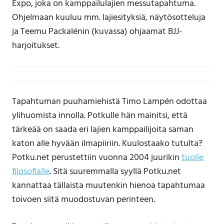
Expo, joka on kamppailulajien messutapahtuma.
Ohjelmaan kuuluu mm. lajiesityksiä, näytösotteluja
ja Teemu Packalénin (kuvassa) ohjaamat BJJ-
harjoitukset.
Tapahtuman puuhamiehistä Timo Lampén odottaa
ylihuomista innolla. Potkulle hän mainitsi, että
tärkeää on saada eri lajien kamppailijoita saman
katon alle hyvään ilmapiiriin. Kuulostaako tutulta?
Potku.net perustettiin vuonna 2004 juurikin
tuolle
filosofialle
. Sitä suuremmalla syyllä Potku.net
kannattaa tällaista muutenkin hienoa tapahtumaa
toivoen siitä muodostuvan perinteen.