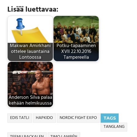
Lisää luettavaa:
Makwan Amirkhani
Potku-tapaaminen
ottelee lauantaina
XVII 22.10.2016
Lontoossa
Tampereella
Anderson Silva palaa
kehään helmikuussa
EDIS TATLI
HAPKIDO
NORDIC FIGHT EXPO
TAGS
TANGLANG
TEEMU PACKALEN
TIMO LAMPÉN