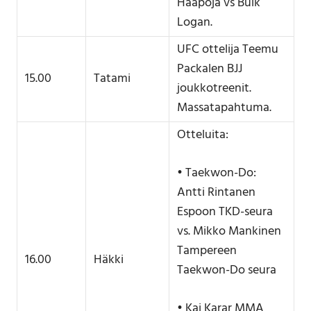
Haapoja vs Bulk
Logan.
UFC ottelija Teemu
Packalen BJJ
15.00
Tatami
joukkotreenit.
Massatapahtuma.
Otteluita:
• Taekwon-Do:
Antti Rintanen
Espoon TKD-seura
vs. Mikko Mankinen
Tampereen
16.00
Häkki
Taekwon-Do seura
• Kai Karar MMA