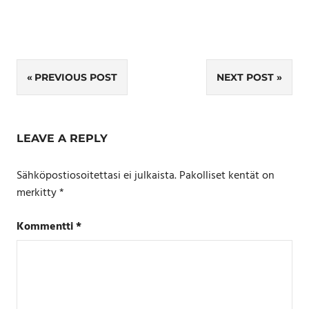
Artikkelien
PREVIOUS POST
NEXT POST
selaus
LEAVE A REPLY
Sähköpostiosoitettasi ei julkaista.
Pakolliset kentät on
merkitty
*
Kommentti
*