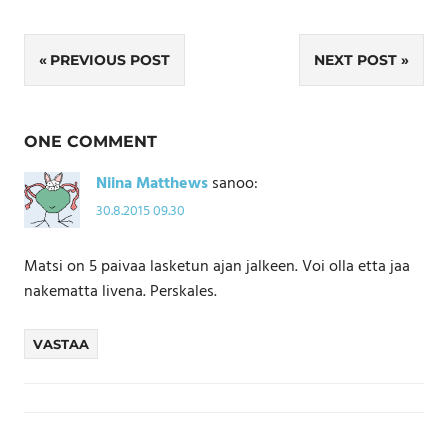
Artikkelien
PREVIOUS POST
NEXT POST
selaus
ONE COMMENT
Niina Matthews
sanoo:
30.8.2015 09.30
Matsi on 5 paivaa lasketun ajan jalkeen. Voi olla etta jaa
nakematta livena. Perskales.
VASTAA