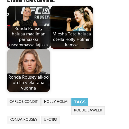
Lisää luettavaa:
Ronda Rousey
haluaa maailman
Miesha Tate haluaa
parhaaksi
otella Holly Holmin
useammassa lajissa
kanssa
Ronda Rousey aikoo
otella vielä tänä
vuonna
CARLOS CONDIT
HOLLY HOLM
TAGS
ROBBIE LAWLER
RONDA ROUSEY
UFC 193