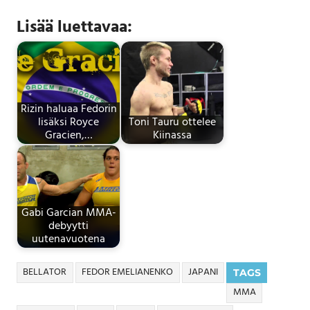
Lisää luettavaa:
Rizin haluaa Fedorin
lisäksi Royce
Toni Tauru ottelee
Gracien,…
Kiinassa
Gabi Garcian MMA-
debyytti
uutenavuotena
BELLATOR
FEDOR EMELIANENKO
JAPANI
TAGS
MMA