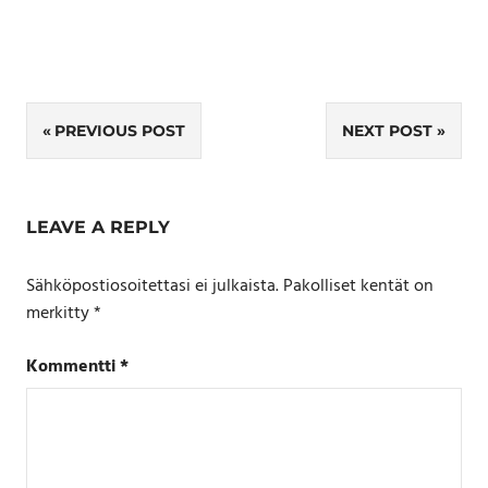
Artikkelien
PREVIOUS POST
NEXT POST
selaus
LEAVE A REPLY
Sähköpostiosoitettasi ei julkaista.
Pakolliset kentät on
merkitty
*
Kommentti
*