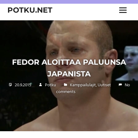
Skip
POTKU.NET
to
Menu
content
kamppailulajien
verkkoyhteisö
FEDOR ALOITTAA PALUUNSA
JAPANISTA
20.9.2015
Potku
Kamppailulajit
,
Uutiset
No
comments