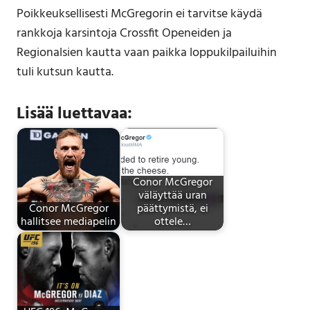
Poikkeuksellisesti McGregorin ei tarvitse käydä
rankkoja karsintoja Crossfit Openeiden ja
Regionalsien kautta vaan paikka loppukilpailuihin
tuli kutsun kautta.
Lisää luettavaa:
Conor McGregor
väläyttää uran
Conor McGregor
päättymistä, ei
hallitsee mediapelin
ottele…