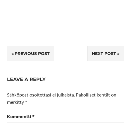
Artikkelien
PREVIOUS POST
NEXT POST
selaus
LEAVE A REPLY
Sähköpostiosoitettasi ei julkaista.
Pakolliset kentät on
merkitty
*
Kommentti
*