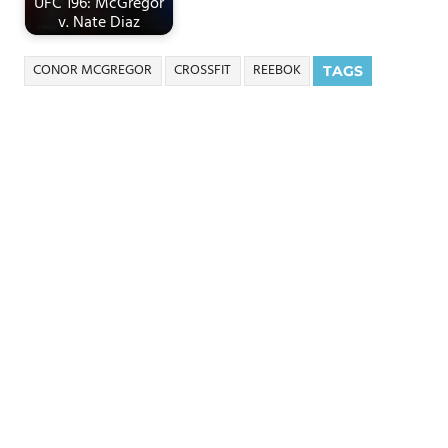
UFC 196: McGregor
v. Nate Diaz
CONOR MCGREGOR
CROSSFIT
REEBOK
TAGS