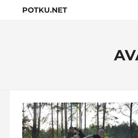
Skip
POTKU.NET
to
content
kamppailulajien
verkkoyhteisö
AV