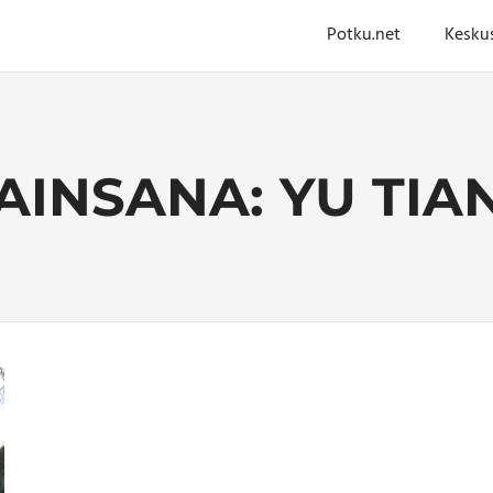
Potku.net
Kesku
AINSANA:
YU TIA