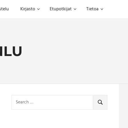
stelu
Kirjasto
Etupotkijat
Tietoa
NLU
Search
for:
SEARCH