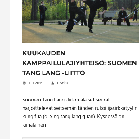
KUUKAUDEN
KAMPPAILULAJIYHTEISÖ: SUOMEN
TANG LANG -LIITTO
1.11.2015
Potku
Suomen Tang Lang -liiton alaiset seurat
harjoittelevat seitsemän tähden rukoilijasirkkatyylin
kung fua (qi xing tang lang quan). Kyseessä on
kiinalainen