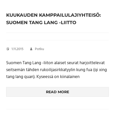
KUUKAUDEN KAMPPAILULAJIYHTEISÖ:
SUOMEN TANG LANG -LIITTO
1.11.2015
Potku
Suomen Tang Lang -liiton alaiset seurat harjoittelevat
seitsemän tähden rukoilijasirkkatyylin kung fua (qi xing
tang lang quan). Kyseessä on kiinalainen
READ MORE