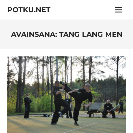
Skip
POTKU.NET
to
Menu
content
kamppailulajien
verkkoyhteisö
AVAINSANA:
TANG LANG MEN