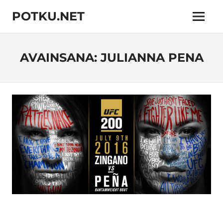
Skip
POTKU.NET
to
Menu
content
kamppailulajien
verkkoyhteisö
AVAINSANA:
JULIANNA PENA