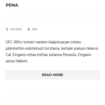
PENA
8.4.2016
NM
UFC 200:n toinen naisten kääpiösarjan ottelu
julkistettiin odotetusti torstaina, kehään paluun tekevä
Cat Zingano ottaa mittaa Julianna Penasta. Zingano
astuu häkkiin
READ MORE