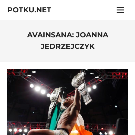
Skip
POTKU.NET
to
Menu
content
kamppailulajien
verkkoyhteisö
AVAINSANA:
JOANNA
JEDRZEJCZYK