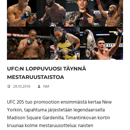
UFC:N LOPPUVUOSI TÄYNNÄ
MESTARUUSTAISTOA
28.10.2016
NM
UFC 205 tuo promootion ensimmäistä kertaa New
Yorkiin, tapahtuma järjestetään legendaarisella
Madison Square Gardenilla. Timantinkovan kortin
kruunaa kolme mestaruusottelua: naisten